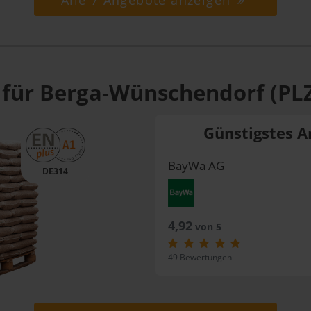
Alle 7 Angebote anzeigen
 für Berga-Wünschendorf (PL
Günstigstes A
BayWa AG
DE314
4,92
von 5
49 Bewertungen