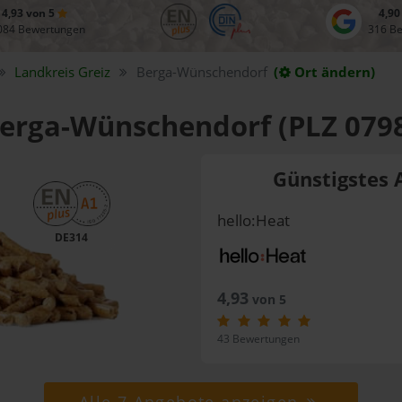
4,93 von 5
4,90
084 Bewertungen
316 B
Landkreis
Greiz
Berga-Wünschendorf
(
Ort ändern)
 Berga-Wünschendorf (PLZ 079
Günstigstes 
hello:Heat
DE314
4,93
von 5
43 Bewertungen