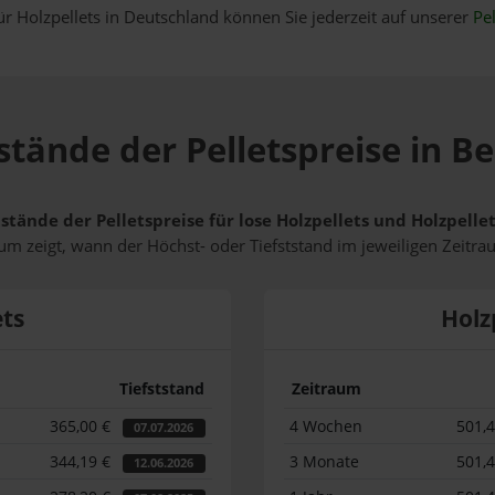
ür Holzpellets in Deutschland können Sie jederzeit auf unserer
Pel
tstände der Pelletspreise in 
tstände der Pelletspreise für lose Holzpellets und Holzpel
m zeigt, wann der Höchst- oder Tiefststand im jeweiligen Zeitra
ets
Holz
Tiefststand
Zeitraum
365,00 €
4 Wochen
501,
07.07.2026
344,19 €
3 Monate
501,
12.06.2026