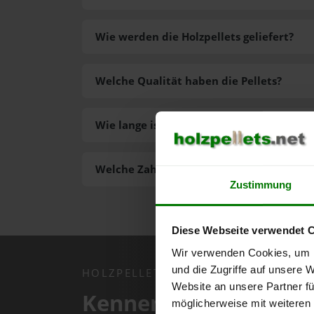
Wie werden die Holzpellets geliefert?
Welche Qualität haben die Pellets?
Wie lange ist die Lieferzeit der Pellets?
Welche Zahlungsarten gibt es?
Zustimmung
Diese Webseite verwendet 
Wir verwenden Cookies, um I
und die Zugriffe auf unsere 
HOLZPELLETS.NET APP
Website an unsere Partner fü
Kennen Sie schon uns
möglicherweise mit weiteren