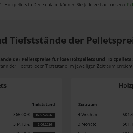
ür Holzpellets in Deutschland können Sie jederzeit auf unserer
Pel
d Tiefststände der Pelletsprei
ände der Pelletspreise für lose Holzpellets und Holzpellets
wann der Höchst- oder Tiefststand im jeweiligen Zeitraum erreich
ets
Holz
Tiefststand
Zeitraum
365,00 €
4 Wochen
501,
07.07.2026
344,19 €
3 Monate
501,
12.06.2026