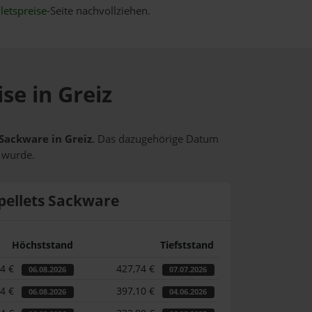
letspreise
-Seite nachvollziehen.
se in Greiz
 Sackware in Greiz
. Das dazugehörige Datum
t wurde.
pellets Sackware
Höchststand
Tiefststand
44 €
427,74 €
06.08.2026
07.07.2026
44 €
397,10 €
06.08.2026
04.06.2026