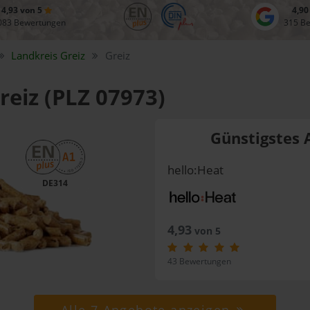
4,93 von 5
4,90
083 Bewertungen
315 B
Landkreis
Greiz
Greiz
reiz (PLZ 07973)
Günstigstes 
hello:Heat
DE314
4,93
von 5
43 Bewertungen