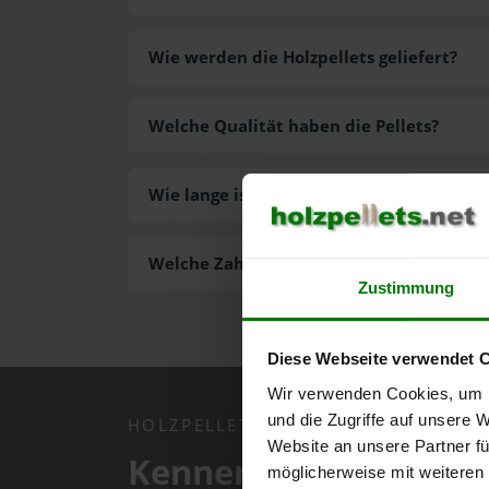
Wie werden die Holzpellets geliefert?
Welche Qualität haben die Pellets?
Wie lange ist die Lieferzeit der Pellets?
Welche Zahlungsarten gibt es?
Zustimmung
Diese Webseite verwendet 
Wir verwenden Cookies, um I
und die Zugriffe auf unsere 
HOLZPELLETS.NET APP
Website an unsere Partner fü
Kennen Sie schon uns
möglicherweise mit weiteren