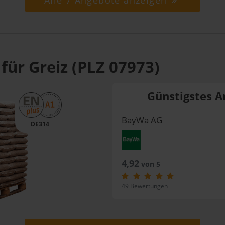
Alle 7 Angebote anzeigen
für Greiz (PLZ 07973)
Günstigstes A
BayWa AG
DE314
4,92
von 5
49 Bewertungen