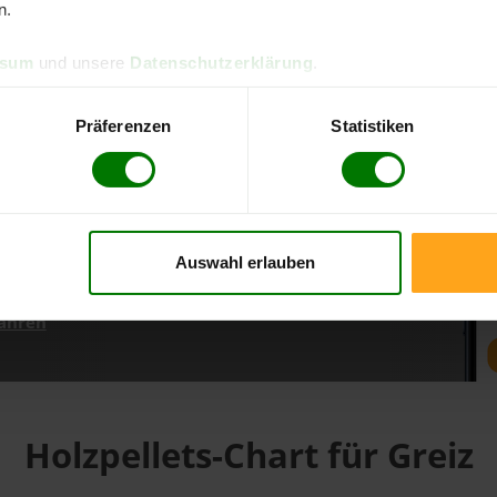
n.
ssum
und unsere
Datenschutzerklärung
.
d direkt online bestellen
m aktuellen Stand
Präferenzen
Statistiken
erfolgen
Auswahl erlauben
fahren
Holzpellets-Chart für Greiz