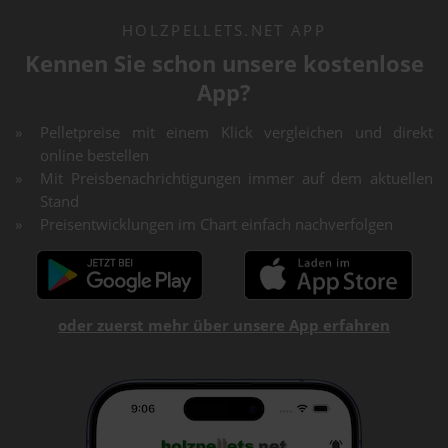
HOLZPELLETS.NET APP
Kennen Sie schon unsere kostenlose
App?
Pelletpreise mit einem Klick vergleichen und direkt
online bestellen
Mit Preisbenachrichtigungen immer auf dem aktuellen
Stand
Preisentwicklungen im Chart einfach nachverfolgen
oder zuerst mehr über unsere App erfahren