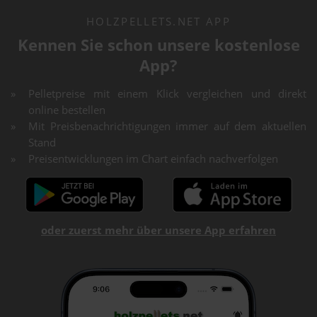
HOLZPELLETS.NET APP
Kennen Sie schon unsere kostenlose
App?
Pelletpreise mit einem Klick vergleichen und direkt
online bestellen
Mit Preisbenachrichtigungen immer auf dem aktuellen
Stand
Preisentwicklungen im Chart einfach nachverfolgen
oder zuerst mehr über unsere App erfahren