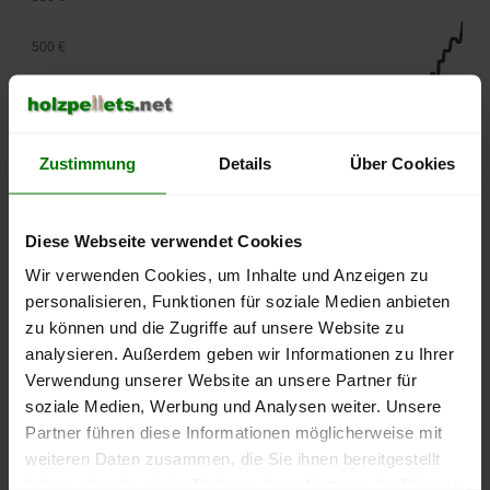
500 €
450 €
400 €
Zustimmung
Details
Über Cookies
350 €
Diese Webseite verwendet Cookies
300 €
Wir verwenden Cookies, um Inhalte und Anzeigen zu
250 €
personalisieren, Funktionen für soziale Medien anbieten
September
Januar
Mai
zu können und die Zugriffe auf unsere Website zu
2025
2026
2026
analysieren. Außerdem geben wir Informationen zu Ihrer
lose Ware
Sackware
Verwendung unserer Website an unsere Partner für
Die aktuelle Preisentwicklung für Holzpellets in Deutschland
soziale Medien, Werbung und Analysen weiter. Unsere
können Sie jederzeit auf unserer
Pelletspreise
-Seite
Partner führen diese Informationen möglicherweise mit
nachvollziehen.
weiteren Daten zusammen, die Sie ihnen bereitgestellt
haben oder die sie im Rahmen Ihrer Nutzung der Dienste