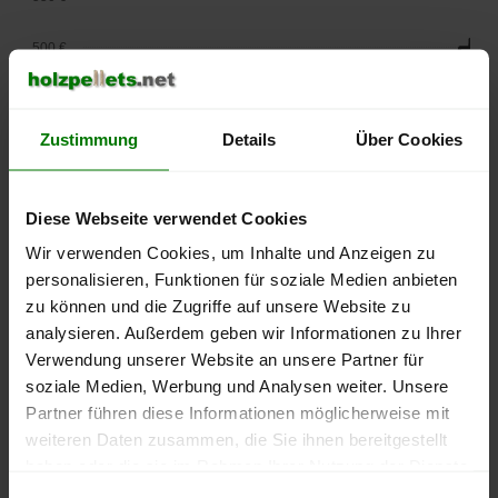
500 €
450 €
Zustimmung
Details
Über Cookies
400 €
350 €
Diese Webseite verwendet Cookies
Wir verwenden Cookies, um Inhalte und Anzeigen zu
300 €
personalisieren, Funktionen für soziale Medien anbieten
250 €
zu können und die Zugriffe auf unsere Website zu
September
Januar
Mai
analysieren. Außerdem geben wir Informationen zu Ihrer
2025
2026
2026
Verwendung unserer Website an unsere Partner für
lose Ware
Sackware
soziale Medien, Werbung und Analysen weiter. Unsere
Die aktuelle Preisentwicklung für Holzpellets in Deutschland
Partner führen diese Informationen möglicherweise mit
können Sie jederzeit auf unserer
Pelletspreise
-Seite
weiteren Daten zusammen, die Sie ihnen bereitgestellt
nachvollziehen.
haben oder die sie im Rahmen Ihrer Nutzung der Dienste
gesammelt haben.