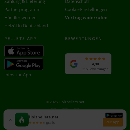
Zahlung & Lieferung
Datenschutz
Partnerprogramm
Cookie-Einstellungen
Händler werden
Vertrag widerrufen
Heizöl in Deutschland
PELLETS APP
BEWERTUNGEN
4,90
315 Bewertungen
Infos zur App
© 2026 Holzpellets.net
Facebook
Instagram
WhatsApp
Holzpellets.net
×
Zur App
★★★★★
★★★★★
gratis