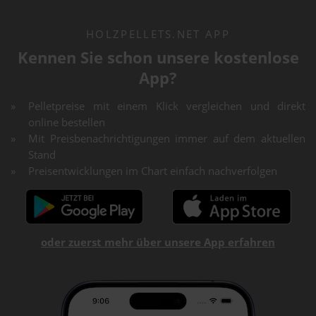
HOLZPELLETS.NET APP
Kennen Sie schon unsere kostenlose
App?
Pelletpreise mit einem Klick vergleichen und direkt
online bestellen
Mit Preisbenachrichtigungen immer auf dem aktuellen
Stand
Preisentwicklungen im Chart einfach nachverfolgen
oder zuerst mehr über unsere App erfahren