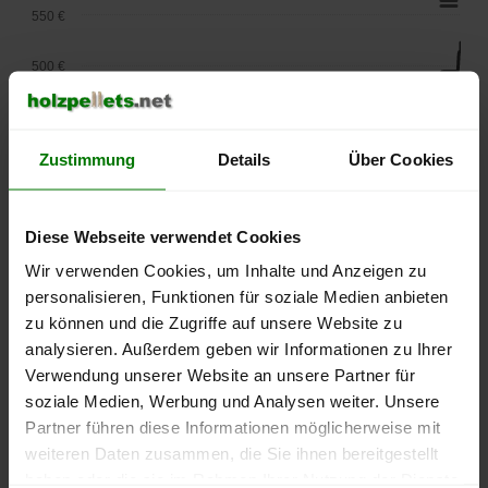
550 €
500 €
450 €
Zustimmung
Details
Über Cookies
400 €
350 €
Diese Webseite verwendet Cookies
300 €
Wir verwenden Cookies, um Inhalte und Anzeigen zu
personalisieren, Funktionen für soziale Medien anbieten
250 €
zu können und die Zugriffe auf unsere Website zu
September
Januar
Mai
analysieren. Außerdem geben wir Informationen zu Ihrer
2025
2026
2026
Verwendung unserer Website an unsere Partner für
lose Ware
Sackware
soziale Medien, Werbung und Analysen weiter. Unsere
Die aktuelle Preisentwicklung für Holzpellets in Deutschland
Partner führen diese Informationen möglicherweise mit
können Sie jederzeit auf unserer
Pelletspreise
-Seite
weiteren Daten zusammen, die Sie ihnen bereitgestellt
nachvollziehen.
haben oder die sie im Rahmen Ihrer Nutzung der Dienste