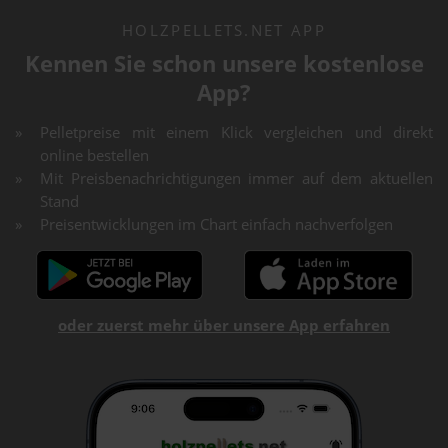
HOLZPELLETS.NET APP
Kennen Sie schon unsere kostenlose
App?
Pelletpreise mit einem Klick vergleichen und direkt
online bestellen
Mit Preisbenachrichtigungen immer auf dem aktuellen
Stand
Preisentwicklungen im Chart einfach nachverfolgen
oder zuerst mehr über unsere App erfahren