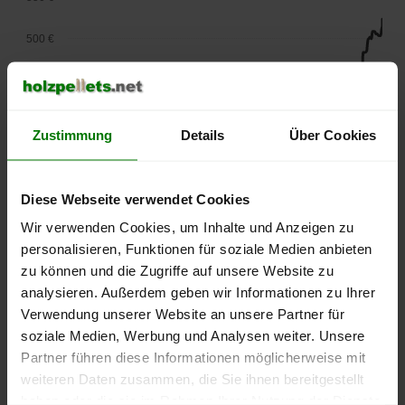
500 €
450 €
400 €
Zustimmung
Details
Über Cookies
350 €
Diese Webseite verwendet Cookies
300 €
Wir verwenden Cookies, um Inhalte und Anzeigen zu
250 €
personalisieren, Funktionen für soziale Medien anbieten
September
Januar
Mai
zu können und die Zugriffe auf unsere Website zu
2025
2026
2026
analysieren. Außerdem geben wir Informationen zu Ihrer
lose Ware
Sackware
Verwendung unserer Website an unsere Partner für
Die aktuelle Preisentwicklung für Holzpellets in Deutschland
soziale Medien, Werbung und Analysen weiter. Unsere
können Sie jederzeit auf unserer
Pelletspreise
-Seite
Partner führen diese Informationen möglicherweise mit
nachvollziehen.
weiteren Daten zusammen, die Sie ihnen bereitgestellt
haben oder die sie im Rahmen Ihrer Nutzung der Dienste