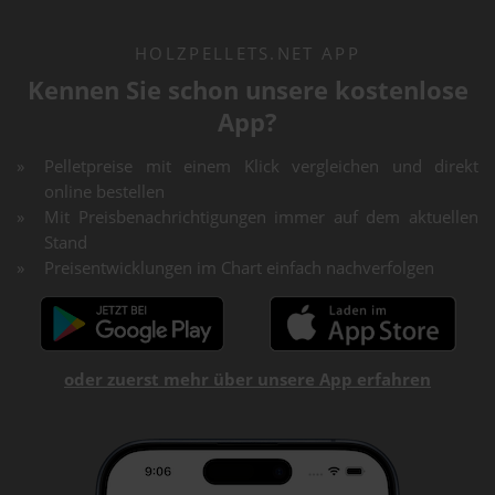
HOLZPELLETS.NET APP
Kennen Sie schon unsere kostenlose
App?
Pelletpreise mit einem Klick vergleichen und direkt
online bestellen
Mit Preisbenachrichtigungen immer auf dem aktuellen
Stand
Preisentwicklungen im Chart einfach nachverfolgen
oder zuerst mehr über unsere App erfahren