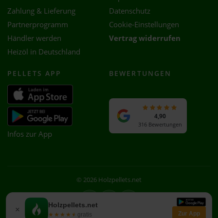
Zahlung & Lieferung
Datenschutz
Partnerprogramm
Cookie-Einstellungen
Händler werden
Vertrag widerrufen
Heizöl in Deutschland
PELLETS APP
BEWERTUNGEN
4,90
316 Bewertungen
Infos zur App
© 2026 Holzpellets.net
Facebook
Instagram
WhatsApp
Holzpellets.net
×
Zur App
★★★★★
★★★★★
gratis