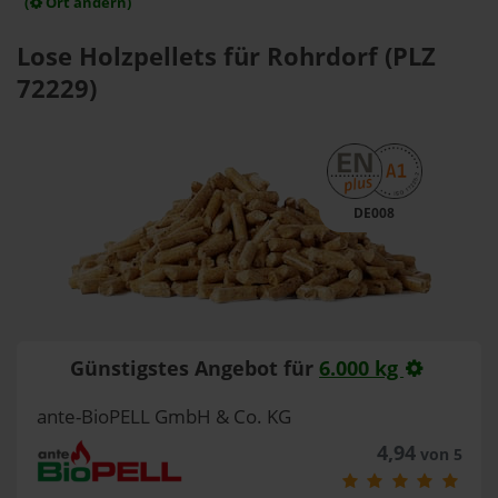
(
Ort ändern)
Lose Holzpellets für Rohrdorf (PLZ
72229)
DE008
Günstigstes Angebot für
6.000 kg
ante-BioPELL GmbH & Co. KG
4,94
von 5