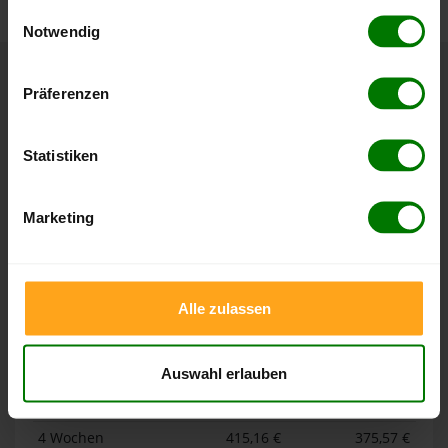
gesammelt haben.
Einwilligungsauswahl
Notwendig
Hier finden Sie unser
Impressum
und unsere
Datenschutzerklärung
.
Höchst- und Tiefststände der
Präferenzen
Pelletspreise in Rohrdorf
Statistiken
Die Tabellen zeigen die
Höchst- und Tiefststände der
Pelletspreise für lose Holzpellets und Holzpellets
Marketing
Sackware in Rohrdorf
. Das dazugehörige Datum zeigt,
wann der Höchst- oder Tiefststand im jeweiligen Zeitraum
erreicht wurde.
Alle zulassen
Lose Holzpellets
Auswahl erlauben
Zeitraum
Höchststand
Tiefststand
4 Wochen
415,16 €
375,57 €