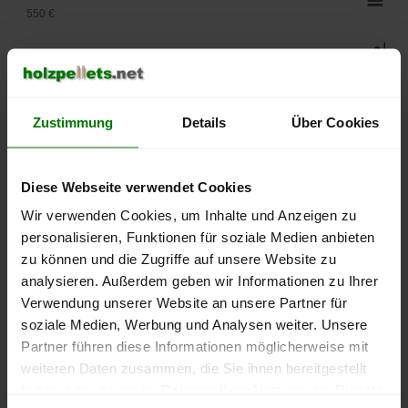
550 €
500 €
450 €
Zustimmung
Details
Über Cookies
400 €
350 €
Diese Webseite verwendet Cookies
Wir verwenden Cookies, um Inhalte und Anzeigen zu
300 €
personalisieren, Funktionen für soziale Medien anbieten
zu können und die Zugriffe auf unsere Website zu
250 €
September
Januar
Mai
analysieren. Außerdem geben wir Informationen zu Ihrer
2025
2026
2026
Verwendung unserer Website an unsere Partner für
lose Ware
Sackware
soziale Medien, Werbung und Analysen weiter. Unsere
Partner führen diese Informationen möglicherweise mit
Die aktuelle Preisentwicklung für Holzpellets in Deutschland
weiteren Daten zusammen, die Sie ihnen bereitgestellt
können Sie jederzeit auf unserer
Pelletspreise
-Seite
haben oder die sie im Rahmen Ihrer Nutzung der Dienste
nachvollziehen.