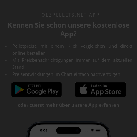
HOLZPELLETS.NET APP
Kennen Sie schon unsere kostenlose
App?
Pelletpreise mit einem Klick vergleichen und direkt
online bestellen
Mit Preisbenachrichtigungen immer auf dem aktuellen
Stand
Preisentwicklungen im Chart einfach nachverfolgen
oder zuerst mehr über unsere App erfahren