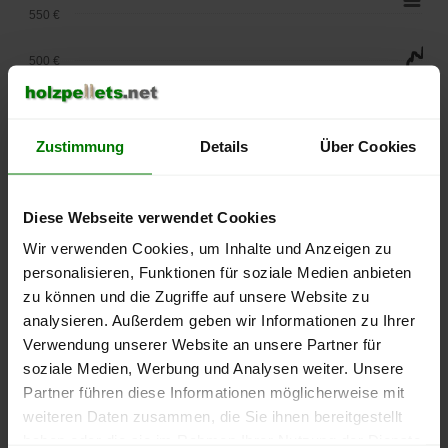
550 €
500 €
450 €
Zustimmung
Details
Über Cookies
400 €
350 €
Diese Webseite verwendet Cookies
300 €
Wir verwenden Cookies, um Inhalte und Anzeigen zu
personalisieren, Funktionen für soziale Medien anbieten
250 €
zu können und die Zugriffe auf unsere Website zu
September
Januar
Mai
analysieren. Außerdem geben wir Informationen zu Ihrer
2025
2026
2026
Verwendung unserer Website an unsere Partner für
lose Ware
Sackware
soziale Medien, Werbung und Analysen weiter. Unsere
Die aktuelle Preisentwicklung für Holzpellets in Deutschland
Partner führen diese Informationen möglicherweise mit
können Sie jederzeit auf unserer
Pelletspreise
-Seite
weiteren Daten zusammen, die Sie ihnen bereitgestellt
nachvollziehen.
haben oder die sie im Rahmen Ihrer Nutzung der Dienste