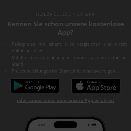
HOLZPELLETS.NET APP
Kennen Sie schon unsere kostenlose
App?
Pelletpreise mit einem Klick vergleichen und direkt
online bestellen
Mit Preisbenachrichtigungen immer auf dem aktuellen
Stand
Preisentwicklungen im Chart einfach nachverfolgen
oder zuerst mehr über unsere App erfahren