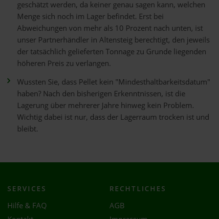
geschätzt werden, da keiner genau sagen kann, welchen
Menge sich noch im Lager befindet. Erst bei
Abweichungen von mehr als 10 Prozent nach unten, ist
unser Partnerhändler in Altensteig berechtigt, den jeweils
der tatsächlich gelieferten Tonnage zu Grunde liegenden
höheren Preis zu verlangen.
Wussten Sie, dass Pellet kein "Mindesthaltbarkeitsdatum"
haben? Nach den bisherigen Erkenntnissen, ist die
Lagerung über mehrerer Jahre hinweg kein Problem.
Wichtig dabei ist nur, dass der Lagerraum trocken ist und
bleibt.
SERVICES
RECHTLICHES
Hilfe & FAQ
AGB