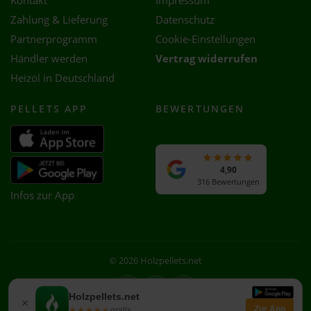
Kontakt
Impressum
Zahlung & Lieferung
Datenschutz
Partnerprogramm
Cookie-Einstellungen
Händler werden
Vertrag widerrufen
Heizöl in Deutschland
PELLETS APP
BEWERTUNGEN
4,90
316 Bewertungen
Infos zur App
© 2026 Holzpellets.net
Facebook
Instagram
WhatsApp
Holzpellets.net
×
Zur App
★★★★★
★★★★★
gratis