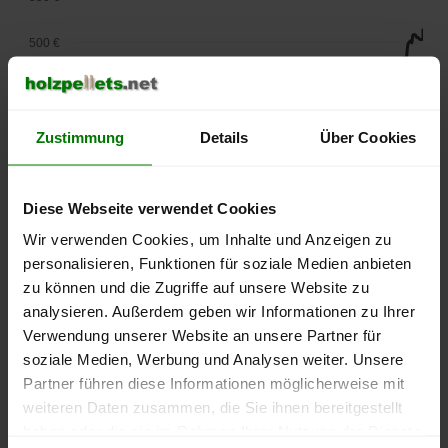
500 €
450 €
400 €
Zustimmung
Details
Über Cookies
350 €
Diese Webseite verwendet Cookies
300 €
Wir verwenden Cookies, um Inhalte und Anzeigen zu
personalisieren, Funktionen für soziale Medien anbieten
250 €
zu können und die Zugriffe auf unsere Website zu
September
Januar
Mai
2025
2026
2026
analysieren. Außerdem geben wir Informationen zu Ihrer
Verwendung unserer Website an unsere Partner für
lose Ware
Sackware
soziale Medien, Werbung und Analysen weiter. Unsere
Die aktuelle Preisentwicklung für Holzpellets in Deutschland
Partner führen diese Informationen möglicherweise mit
können Sie jederzeit auf unserer
Pelletspreise
-Seite
weiteren Daten zusammen, die Sie ihnen bereitgestellt
nachvollziehen.
haben oder die sie im Rahmen Ihrer Nutzung der Dienste