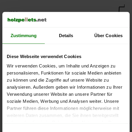
450 €
400 €
Zustimmung
Details
Über Cookies
350 €
Diese Webseite verwendet Cookies
300 €
Wir verwenden Cookies, um Inhalte und Anzeigen zu
personalisieren, Funktionen für soziale Medien anbieten
250 €
zu können und die Zugriffe auf unsere Website zu
September
Januar
Mai
analysieren. Außerdem geben wir Informationen zu Ihrer
2025
2026
2026
Verwendung unserer Website an unsere Partner für
lose Ware
Sackware
soziale Medien, Werbung und Analysen weiter. Unsere
Die aktuelle Preisentwicklung für Holzpellets in Deutschland
Partner führen diese Informationen möglicherweise mit
können Sie jederzeit auf unserer
Pelletspreise
-Seite
weiteren Daten zusammen, die Sie ihnen bereitgestellt
nachvollziehen.
haben oder die sie im Rahmen Ihrer Nutzung der Dienste
gesammelt haben.
Einwilligungsauswahl