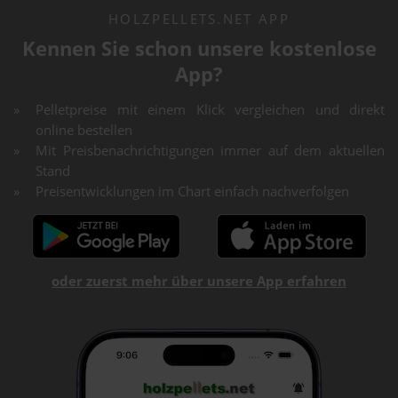
HOLZPELLETS.NET APP
Kennen Sie schon unsere kostenlose
App?
Pelletpreise mit einem Klick vergleichen und direkt
online bestellen
Mit Preisbenachrichtigungen immer auf dem aktuellen
Stand
Preisentwicklungen im Chart einfach nachverfolgen
oder zuerst mehr über unsere App erfahren