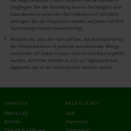
der Regel telefonisch durch unseren Partnerhändler in
Creglingen. Bei der Bestellung können Sie lediglich eine
Kalenderwoche und/oder den Lieferwunsch schriftlich
eintragen. Bei der Disposition werden auf jeden Fall Ihre
Terminmöglichkeiten berücksichtigt.
Wussten Sie, dass der Rohstoff bzw. das Rohmaterial für
die Pelletproduktion in jederzeit ausreichender Menge
vorhanden ist? Dabei müssen nicht einmal Bäume gefällt
werden, denn hier handelt es sich um Sägespäne bzw.
Sägemehl, das in der Holzindustrie ohnehin anfällt.
SERVICES
RECHTLICHES
Hilfe & FAQ
AGB
Kontakt
Impressum
Zahlung & Lieferung
Datenschutz