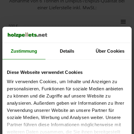
Abnahme
von 6 Tonnen
in DINplus-/ENplus-Qualität bei
einer Lieferstelle inkl. MwSt.:
500 €
450 €
Zustimmung
Details
Über Cookies
400 €
Diese Webseite verwendet Cookies
350 €
Wir verwenden Cookies, um Inhalte und Anzeigen zu
personalisieren, Funktionen für soziale Medien anbieten
300 €
zu können und die Zugriffe auf unsere Website zu
analysieren. Außerdem geben wir Informationen zu Ihrer
250 €
Verwendung unserer Website an unsere Partner für
September
Januar
Mai
soziale Medien, Werbung und Analysen weiter. Unsere
2025
2026
2026
Partner führen diese Informationen möglicherweise mit
lose Ware
Sackware
weiteren Daten zusammen, die Sie ihnen bereitgestellt