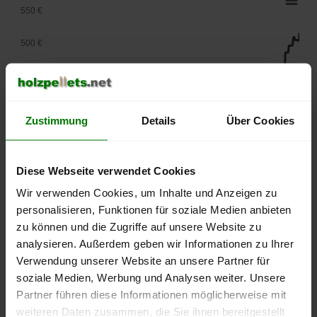
550 €
500 €
450 €
400 €
Zustimmung
Details
Über Cookies
350 €
Diese Webseite verwendet Cookies
300 €
Wir verwenden Cookies, um Inhalte und Anzeigen zu
250 €
personalisieren, Funktionen für soziale Medien anbieten
September
Januar
Mai
zu können und die Zugriffe auf unsere Website zu
2025
2026
2026
analysieren. Außerdem geben wir Informationen zu Ihrer
lose Ware
Sackware
Verwendung unserer Website an unsere Partner für
Die aktuelle Preisentwicklung für Holzpellets in Deutschland
soziale Medien, Werbung und Analysen weiter. Unsere
können Sie jederzeit auf unserer
Pelletspreise
-Seite
Partner führen diese Informationen möglicherweise mit
nachvollziehen.
weiteren Daten zusammen, die Sie ihnen bereitgestellt