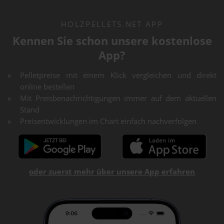
HOLZPELLETS.NET APP
Kennen Sie schon unsere kostenlose
App?
Pelletpreise mit einem Klick vergleichen und direkt
online bestellen
Mit Preisbenachrichtigungen immer auf dem aktuellen
Stand
Preisentwicklungen im Chart einfach nachverfolgen
oder zuerst mehr über unsere App erfahren