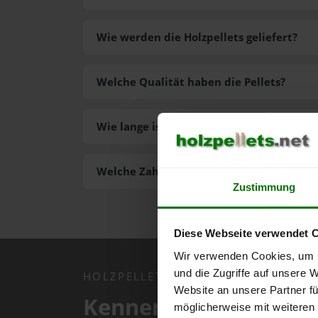
Wie werden die Holzpellets geliefert?
Welche Qualität haben die Pellets?
Wie lange ist die Lieferzeit der Pellets?
Welche Zahlungsarten gibt es?
Zustimmung
Diese Webseite verwendet 
Wir verwenden Cookies, um I
und die Zugriffe auf unsere 
HOLZPELLETS.NET APP
Website an unsere Partner fü
Kennen Sie schon uns
möglicherweise mit weiteren