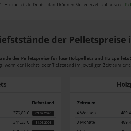
ür Holzpellets in Deutschland können Sie jederzeit auf unserer
Pel
iefststände der Pelletspreise
tände der Pelletspreise für lose Holzpellets und Holzpellet
t, wann der Höchst- oder Tiefststand im jeweiligen Zeitraum erre
ets
Holz
Tiefststand
Zeitraum
379,85 €
4 Wochen
489,
09.07.2026
341,33 €
3 Monate
489,
11.06.2026