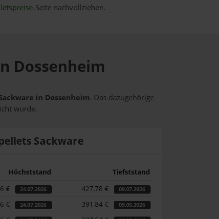
letspreise
-Seite nachvollziehen.
 in Dossenheim
s Sackware in Dossenheim
. Das dazugehörige
icht wurde.
pellets Sackware
Höchststand
Tiefststand
46 €
427,78 €
24.07.2026
09.07.2026
46 €
391,84 €
24.07.2026
09.05.2026