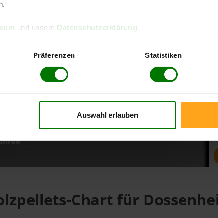
n.
ssum
und unsere
Datenschutzerklärung
.
d direkt online bestellen
m aktuellen Stand
Präferenzen
Statistiken
erfolgen
Auswahl erlauben
fahren
lzpellets-Chart für Dossenh