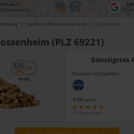
4,93 von 5
4,90
090 Bewertungen
316 B
ttemberg
Landkreis
Rhein-Neckar-Kreis
Dossenheim
 Dossenheim (PLZ 69221)
Günstigstes 
Woodox Holzpellets
DE320
4,90
von 5
191 Bewertungen