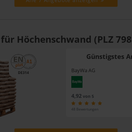
Alle 7 Angebote anzeigen
 für Höchenschwand (PLZ 798
Günstigstes A
BayWa AG
DE314
4,92
von 5
48 Bewertungen