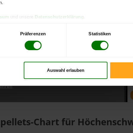
n.
ssum
und unsere
Datenschutzerklärung
.
d direkt online bestellen
m aktuellen Stand
Präferenzen
Statistiken
erfolgen
Auswahl erlauben
fahren
pellets-Chart für Höchensc