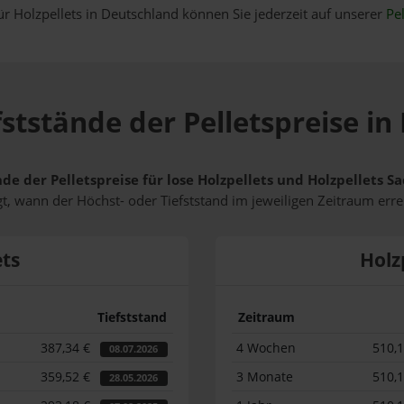
ür Holzpellets in Deutschland können Sie jederzeit auf unserer
Pel
fststände der Pelletspreise 
nde der Pelletspreise für lose Holzpellets und Holzpellets
t, wann der Höchst- oder Tiefststand im jeweiligen Zeitraum erre
ets
Holz
Tiefststand
Zeitraum
387,34 €
4 Wochen
510,
08.07.2026
359,52 €
3 Monate
510,
28.05.2026