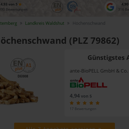
4,93 von 5
4,90
090 Bewertungen
316 B
ttemberg
Landkreis
Waldshut
Höchenschwand
 Höchenschwand (PLZ 79862)
Günstigstes 
ante-BioPELL GmbH & Co.
DE008
4,94
von 5
17 Bewertungen