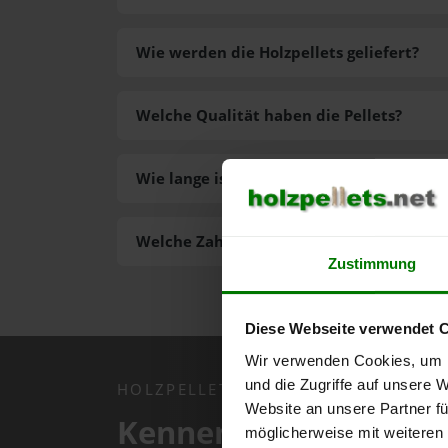
Wie werden die Holzpellets geliefert?
Welche Qualität haben die Pellets?
Wie lange ist die Lieferzeit der Pellets?
Welche Zahlungsarten gibt es?
Zustimmung
Diese Webseite verwendet 
Wir verwenden Cookies, um I
und die Zugriffe auf unsere 
HOLZPELLETS.NET APP
Website an unsere Partner fü
Kennen Sie schon uns
möglicherweise mit weiteren