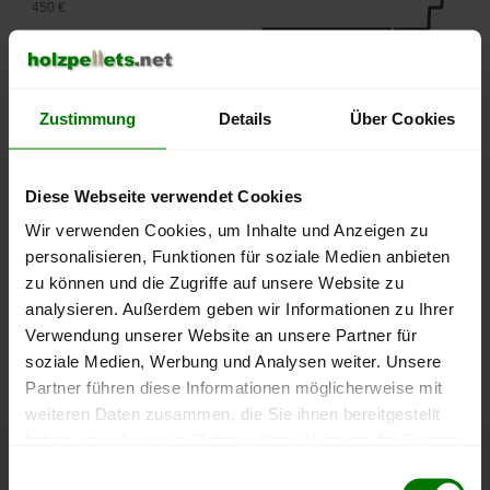
450 €
400 €
350 €
Zustimmung
Details
Über Cookies
300 €
Diese Webseite verwendet Cookies
250 €
September
Januar
Mai
Wir verwenden Cookies, um Inhalte und Anzeigen zu
2025
2026
2026
personalisieren, Funktionen für soziale Medien anbieten
lose Ware
Sackware
zu können und die Zugriffe auf unsere Website zu
analysieren. Außerdem geben wir Informationen zu Ihrer
Die aktuelle Preisentwicklung für Holzpellets in Deutschland
Verwendung unserer Website an unsere Partner für
können Sie jederzeit auf unserer
Pelletspreise
-Seite
soziale Medien, Werbung und Analysen weiter. Unsere
nachvollziehen.
Partner führen diese Informationen möglicherweise mit
weiteren Daten zusammen, die Sie ihnen bereitgestellt
haben oder die sie im Rahmen Ihrer Nutzung der Dienste
gesammelt haben.
Einwilligungsauswahl
Höchst- und Tiefststände der