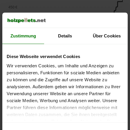
450 €
400 €
Zustimmung
Details
Über Cookies
350 €
300 €
Diese Webseite verwendet Cookies
Wir verwenden Cookies, um Inhalte und Anzeigen zu
250 €
personalisieren, Funktionen für soziale Medien anbieten
September
Januar
Mai
zu können und die Zugriffe auf unsere Website zu
2025
2026
2026
analysieren. Außerdem geben wir Informationen zu Ihrer
lose Ware
Sackware
Verwendung unserer Website an unsere Partner für
Die aktuelle Preisentwicklung für Holzpellets in Deutschland
soziale Medien, Werbung und Analysen weiter. Unsere
können Sie jederzeit auf unserer
Pelletspreise
-Seite
Partner führen diese Informationen möglicherweise mit
nachvollziehen.
weiteren Daten zusammen, die Sie ihnen bereitgestellt
haben oder die sie im Rahmen Ihrer Nutzung der Dienste
gesammelt haben.