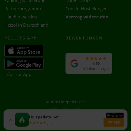
Zahlung & Lieferung
Datenschutz
Partnerprogramm
Cookie-Einstellungen
Händler werden
Vertrag widerrufen
Heizöl in Deutschland
PELLETS APP
BEWERTUNGEN
4,90
317 Bewertungen
Infos zur App
© 2026 Holzpellets.net
Facebook
Instagram
WhatsApp
Holzpellets.net
×
Zur App
★★★★★
★★★★★
gratis