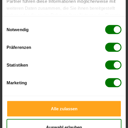
Partner führen diese Informationen möglicherweise mit
Die aktuelle Preisentwicklung für Holzpellets in Deutschland
weiteren Daten zusammen, die Sie ihnen bereitgestellt
können Sie jederzeit auf unserer
Pelletspreise
-Seite
haben oder die sie im Rahmen Ihrer Nutzung der Dienste
nachvollziehen.
gesammelt haben.
Einwilligungsauswahl
Notwendig
Hier finden Sie unser
Impressum
und unsere
Datenschutzerklärung
.
Höchst- und Tiefststände der
Präferenzen
Pelletspreise in Schwarzach am Main
Statistiken
Die Tabellen zeigen die
Höchst- und Tiefststände der
Pelletspreise für lose Holzpellets und Holzpellets
Marketing
Sackware in Schwarzach am Main
. Das dazugehörige
Datum zeigt, wann der Höchst- oder Tiefststand im
jeweiligen Zeitraum erreicht wurde.
Alle zulassen
Lose Holzpellets
Auswahl erlauben