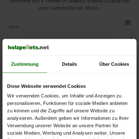
Abnahme
von 6 Tonnen
in DINplus-/ENplus-Qualität bei
einer Lieferstelle inkl. MwSt.:
550 €
500 €
450 €
Zustimmung
Details
Über Cookies
400 €
350 €
Diese Webseite verwendet Cookies
Wir verwenden Cookies, um Inhalte und Anzeigen zu
300 €
personalisieren, Funktionen für soziale Medien anbieten
zu können und die Zugriffe auf unsere Website zu
250 €
September
Januar
Mai
analysieren. Außerdem geben wir Informationen zu Ihrer
2025
2026
2026
Verwendung unserer Website an unsere Partner für
lose Ware
Sackware
soziale Medien, Werbung und Analysen weiter. Unsere