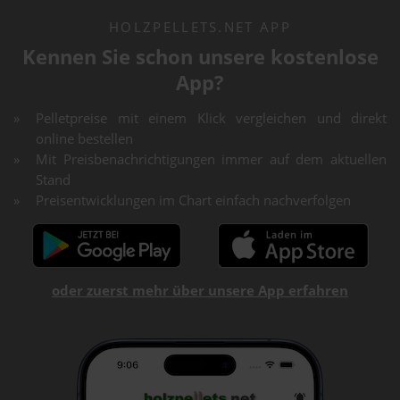
HOLZPELLETS.NET APP
Kennen Sie schon unsere kostenlose
App?
Pelletpreise mit einem Klick vergleichen und direkt
online bestellen
Mit Preisbenachrichtigungen immer auf dem aktuellen
Stand
Preisentwicklungen im Chart einfach nachverfolgen
oder zuerst mehr über unsere App erfahren