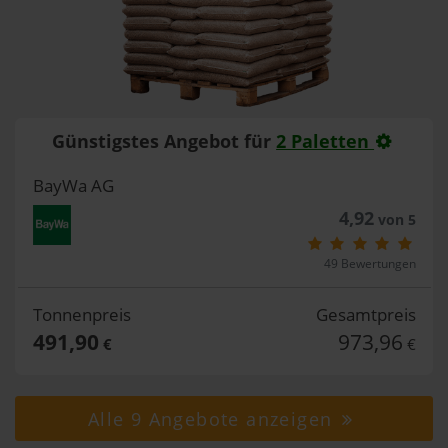
Günstigstes Angebot für
2 Paletten
BayWa AG
4,92
von 5
49 Bewertungen
Tonnenpreis
Gesamtpreis
491,90
973,96
€
€
Alle 9 Angebote anzeigen