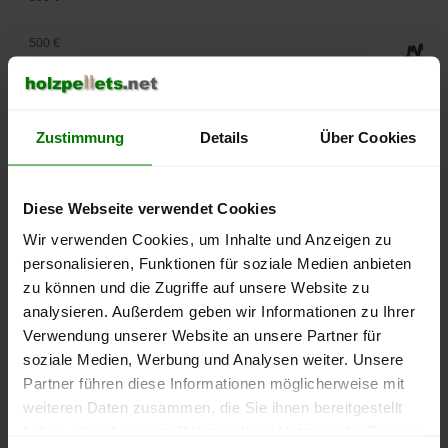
500 €
450 €
400 €
Zustimmung
Details
Über Cookies
350 €
Diese Webseite verwendet Cookies
300 €
Wir verwenden Cookies, um Inhalte und Anzeigen zu
personalisieren, Funktionen für soziale Medien anbieten
250 €
zu können und die Zugriffe auf unsere Website zu
September
Januar
Mai
2025
2026
2026
analysieren. Außerdem geben wir Informationen zu Ihrer
Verwendung unserer Website an unsere Partner für
lose Ware
Sackware
soziale Medien, Werbung und Analysen weiter. Unsere
Die aktuelle Preisentwicklung für Holzpellets in Deutschland
Partner führen diese Informationen möglicherweise mit
können Sie jederzeit auf unserer
Pelletspreise
-Seite
weiteren Daten zusammen, die Sie ihnen bereitgestellt
nachvollziehen.
haben oder die sie im Rahmen Ihrer Nutzung der Dienste