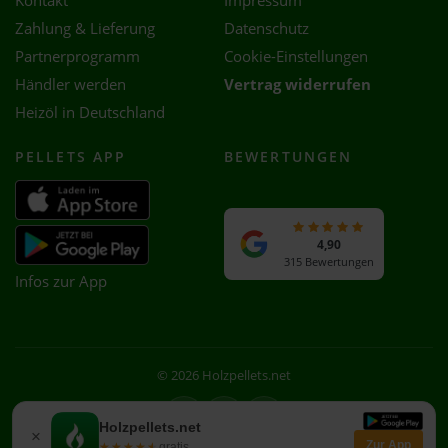
Kontakt
Impressum
Zahlung & Lieferung
Datenschutz
Partnerprogramm
Cookie-Einstellungen
Händler werden
Vertrag widerrufen
Heizöl in Deutschland
PELLETS APP
BEWERTUNGEN
4,90
315 Bewertungen
Infos zur App
© 2026 Holzpellets.net
Facebook
Instagram
WhatsApp
Holzpellets.net
×
Zur App
★★★★★
★★★★★
gratis