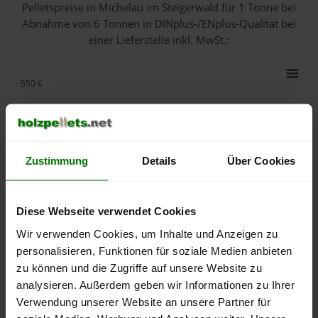
Pelletspreise in Michelau im Steigerwald für 1 Tonne bei
Abnahme
von 6 Tonnen
in DINplus-/ENplus-Qualität bei
einer Lieferstelle inkl. MwSt.:
550 €
500 €
450 €
Zustimmung
Details
Über Cookies
400 €
Diese Webseite verwendet Cookies
350 €
Wir verwenden Cookies, um Inhalte und Anzeigen zu
300 €
personalisieren, Funktionen für soziale Medien anbieten
zu können und die Zugriffe auf unsere Website zu
250 €
analysieren. Außerdem geben wir Informationen zu Ihrer
September
Januar
Mai
Verwendung unserer Website an unsere Partner für
2025
2026
2026