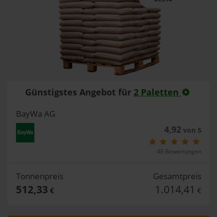
Günstigstes Angebot für
2 Paletten
BayWa AG
4,92
von 5
48 Bewertungen
Tonnenpreis
Gesamtpreis
512,33
1.014,41
€
€