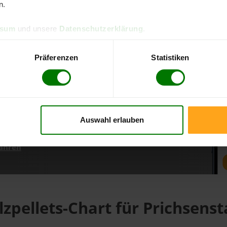
n.
ssum
und unsere
Datenschutzerklärung
.
d direkt online bestellen
m aktuellen Stand
Präferenzen
Statistiken
erfolgen
Auswahl erlauben
fahren
lzpellets-Chart für Prichsenst