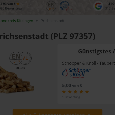
4,93 von 5
4,90
090 Bewertungen
317 B
Landkreis
Kitzingen
Prichsenstadt
Prichsenstadt (PLZ 97357)
Günstigstes 
Schöpper & Knoll - Taube
DE385
5,00
von 5
1 Bewertung