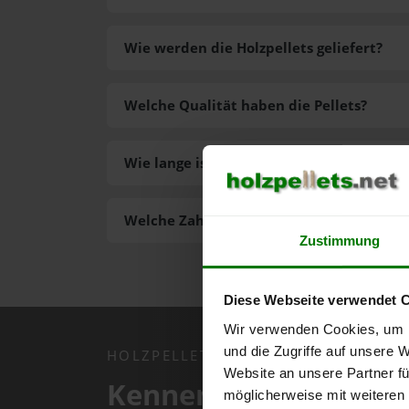
Wie werden die Holzpellets geliefert?
Welche Qualität haben die Pellets?
Wie lange ist die Lieferzeit der Pellets?
Welche Zahlungsarten gibt es?
Zustimmung
Diese Webseite verwendet 
Wir verwenden Cookies, um I
und die Zugriffe auf unsere 
HOLZPELLETS.NET APP
Website an unsere Partner fü
Kennen Sie schon uns
möglicherweise mit weiteren