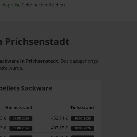
letspreise
-Seite nachvollziehen.
n Prichsenstadt
 Sackware in Prichsenstadt
. Das dazugehörige
icht wurde.
pellets Sackware
Höchststand
Tiefststand
33 €
452,14 €
09.08.2026
10.07.2026
33 €
407,15 €
09.08.2026
28.05.2026