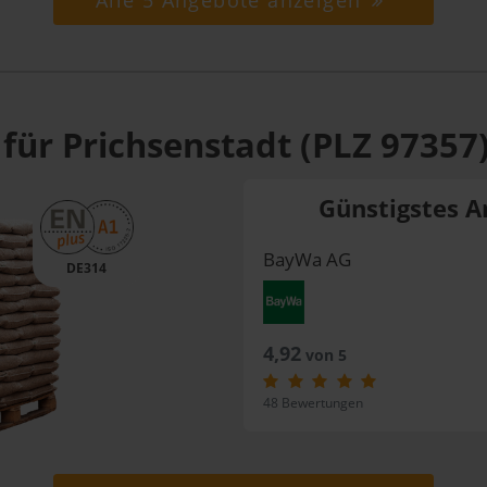
Alle 5 Angebote anzeigen
für Prichsenstadt (PLZ 97357
Günstigstes A
BayWa AG
DE314
4,92
von 5
48 Bewertungen