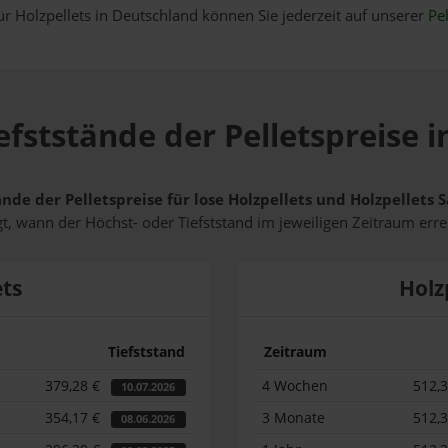
ür Holzpellets in Deutschland können Sie jederzeit auf unserer
Pel
efststände der Pelletspreise i
ände der Pelletspreise für lose Holzpellets und Holzpellets
t, wann der Höchst- oder Tiefststand im jeweiligen Zeitraum erre
ets
Holz
Tiefststand
Zeitraum
379,28 €
4 Wochen
512,
10.07.2026
354,17 €
3 Monate
512,
08.06.2026