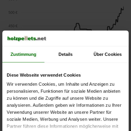
500 €
450 €
400 €
350 €
Zustimmung
Details
Über Cookies
300 €
Diese Webseite verwendet Cookies
250 €
Wir verwenden Cookies, um Inhalte und Anzeigen zu
September
Januar
Mai
2025
2026
2026
personalisieren, Funktionen für soziale Medien anbieten
zu können und die Zugriffe auf unsere Website zu
lose Ware
Sackware
analysieren. Außerdem geben wir Informationen zu Ihrer
Die aktuelle Preisentwicklung für Holzpellets in Deutschland
Verwendung unserer Website an unsere Partner für
können Sie jederzeit auf unserer
Pelletspreise
-Seite
soziale Medien, Werbung und Analysen weiter. Unsere
nachvollziehen.
Partner führen diese Informationen möglicherweise mit