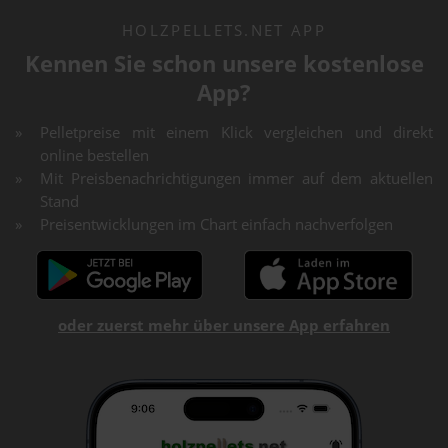
HOLZPELLETS.NET APP
Kennen Sie schon unsere kostenlose
App?
Pelletpreise mit einem Klick vergleichen und direkt
online bestellen
Mit Preisbenachrichtigungen immer auf dem aktuellen
Stand
Preisentwicklungen im Chart einfach nachverfolgen
oder zuerst mehr über unsere App erfahren