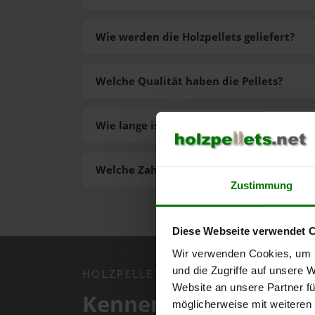
Wie werden die Holzpellets geliefert?
Welche Qualität haben die Pellets?
Wie lange ist die Lieferzeit der Pellets?
Welche Zahlungsarten gibt es?
Zustimmung
Diese Webseite verwendet 
Wir verwenden Cookies, um I
und die Zugriffe auf unsere 
HOLZPELLETS.NET APP
Website an unsere Partner fü
Kennen Sie schon uns
möglicherweise mit weiteren