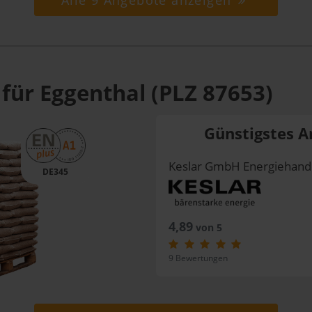
Alle 9 Angebote anzeigen
für Eggenthal (PLZ 87653)
Günstigstes A
Keslar GmbH Energiehand
DE345
4,89
von 5
9 Bewertungen