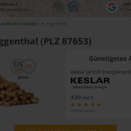
4,93 von 5
4,90
090 Bewertungen
317 B
Landkreis
Ostallgäu
Eggenthal
Eggenthal (PLZ 87653)
Günstigstes 
Keslar GmbH Energiehand
DE345
4,89
von 5
9 Bewertungen