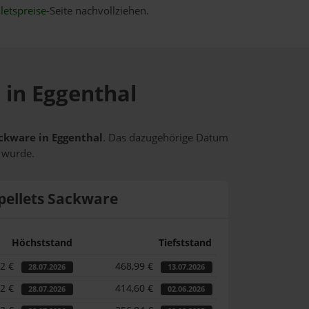
letspreise
-Seite nachvollziehen.
 in Eggenthal
ackware in Eggenthal
. Das dazugehörige Datum
t wurde.
pellets Sackware
Höchststand
Tiefststand
82 €
468,99 €
28.07.2026
13.07.2026
82 €
414,60 €
28.07.2026
02.06.2026