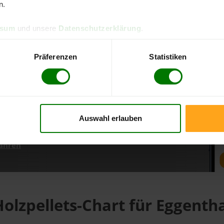
n.
ssum
und unsere
Datenschutzerklärung
.
d direkt online bestellen
m aktuellen Stand
Präferenzen
Statistiken
erfolgen
Auswahl erlauben
fahren
olzpellets-Chart für Eggenth