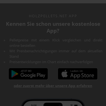
HOLZPELLETS.NET APP
Kennen Sie schon unsere kostenlose
App?
Pelletpreise mit einem Klick vergleichen und direkt
online bestellen
Mit Preisbenachrichtigungen immer auf dem aktuellen
Stand
Preisentwicklungen im Chart einfach nachverfolgen
oder zuerst mehr über unsere App erfahren