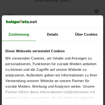
Lieferstelle inkl. MwSt.:
550 €
500 €
Zustimmung
Details
Über Cookies
450 €
400 €
Diese Webseite verwendet Cookies
350 €
Wir verwenden Cookies, um Inhalte und Anzeigen zu
personalisieren, Funktionen für soziale Medien anbieten
300 €
zu können und die Zugriffe auf unsere Website zu
analysieren. Außerdem geben wir Informationen zu Ihrer
250 €
Verwendung unserer Website an unsere Partner für
September
Januar
Mai
soziale Medien, Werbung und Analysen weiter. Unsere
2025
2026
2026
Partner führen diese Informationen möglicherweise mit
lose Ware
Sackware
weiteren Daten zusammen, die Sie ihnen bereitgestellt
Die aktuelle Preisentwicklung für Holzpellets in Deutschland
haben oder die sie im Rahmen Ihrer Nutzung der Dienste