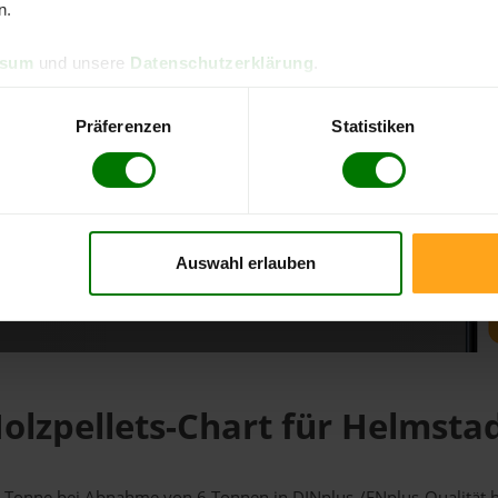
n.
d direkt online bestellen
ssum
und unsere
Datenschutzerklärung
.
m aktuellen Stand
erfolgen
Präferenzen
Statistiken
Auswahl erlauben
fahren
olzpellets-Chart für Helmsta
r 1 Tonne bei Abnahme
von 6 Tonnen
in DINplus-/ENplus-Qualität be