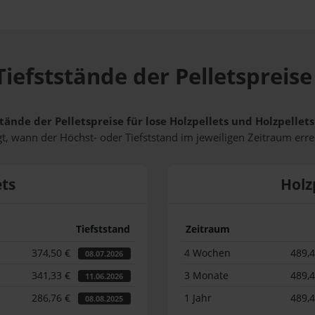
iefststände der Pelletspreis
tände der Pelletspreise für lose Holzpellets und Holzpelle
t, wann der Höchst- oder Tiefststand im jeweiligen Zeitraum erre
ets
Holz
Tiefststand
Zeitraum
374,50 €
4 Wochen
489,
08.07.2026
341,33 €
3 Monate
489,
11.06.2026
286,76 €
1 Jahr
489,
08.08.2025