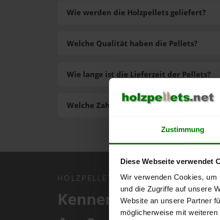
Wie werden die Holzpellets geliefert?
Welche Qualität haben die Pellets?
Wie lange ist die Lieferzeit der Pellets?
Welche Zahlungsarten gibt es?
Zustimmung
Diese Webseite verwendet 
Wir verwenden Cookies, um I
HOLZPELLETS.NET APP
und die Zugriffe auf unsere 
Kennen Sie schon uns
Website an unsere Partner fü
möglicherweise mit weiteren