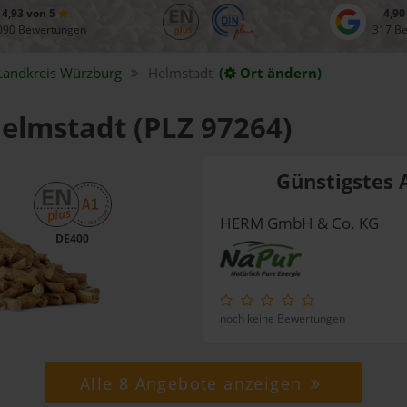
4,93 von 5
4,90
090 Bewertungen
317 B
Landkreis
Würzburg
Helmstadt
(
Ort ändern)
Helmstadt (PLZ 97264)
Günstigstes 
HERM GmbH & Co. KG
DE400
noch keine Bewertungen
Alle 8 Angebote anzeigen