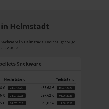
e in Helmstadt
ts Sackware in Helmstadt
. Das dazugehörige
icht wurde.
pellets Sackware
Höchststand
Tiefststand
46 €
435,68 €
24.07.2026
08.07.2026
46 €
397,62 €
24.07.2026
08.06.2026
46 €
346,82 €
24.07.2026
12.08.2025