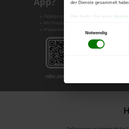
App?
der Dienste gesammelt habe
Pelletpreise mit einem Klick vergleichen un
Hier finden Sie unser
Impre
Mit Preisbenachrichtigungen immer auf de
Einwilligungsauswahl
Preisentwicklungen im Chart einfach nachv
Notwendig
oder zuerst mehr über unsere App er
H
Pelletspreise in Helmstadt fü