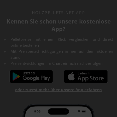
HOLZPELLETS.NET APP
Kennen Sie schon unsere kostenlose
App?
Pelletpreise mit einem Klick vergleichen und direkt
online bestellen
Mit Preisbenachrichtigungen immer auf dem aktuellen
Stand
Preisentwicklungen im Chart einfach nachverfolgen
oder zuerst mehr über unsere App erfahren