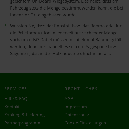
geeichtem On-Board-Wiegesystem. Das heißt, dass am
Fahrzeug stets die Menge bestimmt werden kann, die bei
Ihnen vor Ort eingeblasen wurde.
Wussten Sie, dass der Rohstoff bzw. das Rohmaterial für
die Pelletproduktion in jederzeit ausreichender Menge
vorhanden ist? Dabei müssen nicht einmal Bäume gefällt
werden, denn hier handelt es sich um Sägespäne bzw.
Sägemehl, das in der Holzindustrie ohnehin anfällt.
SERVICES
RECHTLICHES
Hilfe & FAQ
AGB
Kontakt
Impressum
Zahlung & Lieferung
Datenschutz
Partnerprogramm
Cookie-Einstellungen