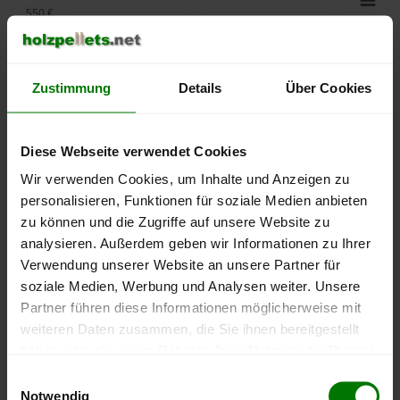
550 €
500 €
Zustimmung
Details
Über Cookies
450 €
400 €
Diese Webseite verwendet Cookies
350 €
Wir verwenden Cookies, um Inhalte und Anzeigen zu
personalisieren, Funktionen für soziale Medien anbieten
300 €
zu können und die Zugriffe auf unsere Website zu
analysieren. Außerdem geben wir Informationen zu Ihrer
250 €
Verwendung unserer Website an unsere Partner für
September
Januar
Mai
soziale Medien, Werbung und Analysen weiter. Unsere
2025
2026
2026
Partner führen diese Informationen möglicherweise mit
lose Ware
Sackware
weiteren Daten zusammen, die Sie ihnen bereitgestellt
Die aktuelle Preisentwicklung für Holzpellets in Deutschland
haben oder die sie im Rahmen Ihrer Nutzung der Dienste
können Sie jederzeit auf unserer
Pelletspreise
-Seite
gesammelt haben.
Einwilligungsauswahl
nachvollziehen.
Notwendig