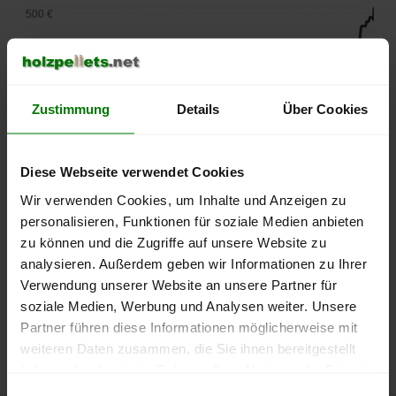
500 €
450 €
400 €
Zustimmung
Details
Über Cookies
350 €
Diese Webseite verwendet Cookies
300 €
Wir verwenden Cookies, um Inhalte und Anzeigen zu
250 €
personalisieren, Funktionen für soziale Medien anbieten
September
Januar
Mai
zu können und die Zugriffe auf unsere Website zu
2025
2026
2026
analysieren. Außerdem geben wir Informationen zu Ihrer
lose Ware
Sackware
Verwendung unserer Website an unsere Partner für
Die aktuelle Preisentwicklung für Holzpellets in Deutschland
soziale Medien, Werbung und Analysen weiter. Unsere
können Sie jederzeit auf unserer
Pelletspreise
-Seite
Partner führen diese Informationen möglicherweise mit
nachvollziehen.
weiteren Daten zusammen, die Sie ihnen bereitgestellt
haben oder die sie im Rahmen Ihrer Nutzung der Dienste
gesammelt haben.