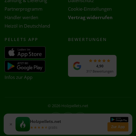
Zahlung & Lieferung
Datenschutz
Partnerprogramm
Cookie-Einstellungen
Händler werden
Vertrag widerrufen
Heizöl in Deutschland
PELLETS APP
BEWERTUNGEN
4,90
317 Bewertungen
Infos zur App
© 2026 Holzpellets.net
Facebook
Instagram
WhatsApp
Holzpellets.net
×
Zur App
★★★★★
★★★★★
gratis