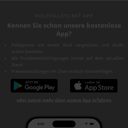
HOLZPELLETS.NET APP
Kennen Sie schon unsere kostenlose
App?
Pelletpreise mit einem Klick vergleichen und direkt
online bestellen
Mit Preisbenachrichtigungen immer auf dem aktuellen
Stand
Preisentwicklungen im Chart einfach nachverfolgen
oder zuerst mehr über unsere App erfahren