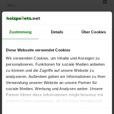
550 €
500 €
450 €
Zustimmung
Details
Über Cookies
400 €
Diese Webseite verwendet Cookies
350 €
Wir verwenden Cookies, um Inhalte und Anzeigen zu
personalisieren, Funktionen für soziale Medien anbieten
300 €
zu können und die Zugriffe auf unsere Website zu
250 €
analysieren. Außerdem geben wir Informationen zu Ihrer
September
Januar
Mai
Verwendung unserer Website an unsere Partner für
2025
2026
2026
soziale Medien, Werbung und Analysen weiter. Unsere
lose Ware
Sackware
Partner führen diese Informationen möglicherweise mit
Die aktuelle Preisentwicklung für Holzpellets in Deutschland
weiteren Daten zusammen, die Sie ihnen bereitgestellt
können Sie jederzeit auf unserer
Pelletspreise
-Seite
haben oder die sie im Rahmen Ihrer Nutzung der Dienste
nachvollziehen.
gesammelt haben.