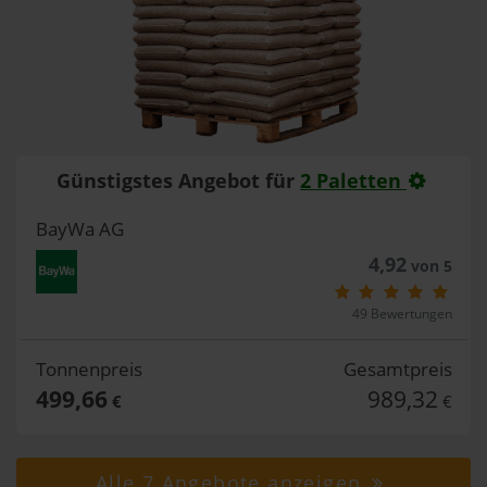
Günstigstes Angebot für
2 Paletten
BayWa AG
4,92
von 5
49 Bewertungen
Tonnenpreis
Gesamtpreis
499,66
989,32
€
€
Alle 7 Angebote anzeigen