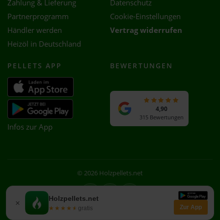
Zahlung & Lieferung
Datenschutz
Partnerprogramm
Cookie-Einstellungen
Händler werden
Vertrag widerrufen
Heizöl in Deutschland
PELLETS APP
BEWERTUNGEN
4,90
315 Bewertungen
Infos zur App
© 2026 Holzpellets.net
Facebook
Instagram
WhatsApp
Holzpellets.net
×
Zur App
★★★★★
★★★★★
gratis