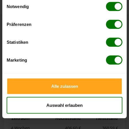
Einwilligungsauswahl
Notwendig
Hier finden Sie unser
Impressum
und unsere
Datenschutzerklärung
.
Präferenzen
Höchst- und Tiefststände der
Pelletspreise in Hünfeld
Statistiken
Die Tabellen zeigen die
Höchst- und Tiefststände der
Marketing
Pelletspreise für lose Holzpellets und Holzpellets
Sackware in Hünfeld
. Das dazugehörige Datum zeigt,
wann der Höchst- oder Tiefststand im jeweiligen Zeitraum
erreicht wurde.
Alle zulassen
Lose Holzpellets
Auswahl erlauben
Zeitraum
Höchststand
Tiefststand
4 Wochen
406,60 €
360,59 €