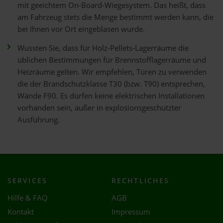
mit geeichtem On-Board-Wiegesystem. Das heißt, dass
am Fahrzeug stets die Menge bestimmt werden kann, die
bei Ihnen vor Ort eingeblasen wurde.
Wussten Sie, dass für Holz-Pellets-Lagerräume die
üblichen Bestimmungen für Brennstofflagerräume und
Heizräume gelten. Wir empfehlen, Türen zu verwenden
die der Brandschutzklasse T30 (bzw. T90) entsprechen,
Wände F90. Es dürfen keine elektrischen Installationen
vorhanden sein, außer in explosionsgeschützter
Ausführung.
SERVICES
RECHTLICHES
Hilfe & FAQ
AGB
Kontakt
Impressum