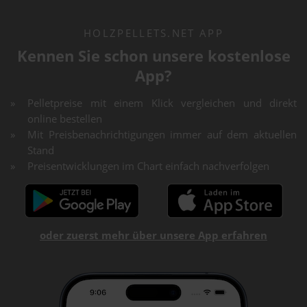
HOLZPELLETS.NET APP
Kennen Sie schon unsere kostenlose
App?
Pelletpreise mit einem Klick vergleichen und direkt
online bestellen
Mit Preisbenachrichtigungen immer auf dem aktuellen
Stand
Preisentwicklungen im Chart einfach nachverfolgen
oder zuerst mehr über unsere App erfahren