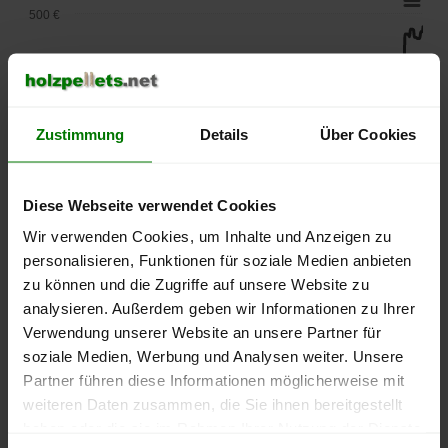
500 €
450 €
400 €
Zustimmung
Details
Über Cookies
350 €
Diese Webseite verwendet Cookies
Wir verwenden Cookies, um Inhalte und Anzeigen zu
300 €
personalisieren, Funktionen für soziale Medien anbieten
zu können und die Zugriffe auf unsere Website zu
250 €
September
Januar
Mai
analysieren. Außerdem geben wir Informationen zu Ihrer
2025
2026
2026
Verwendung unserer Website an unsere Partner für
lose Ware
Sackware
soziale Medien, Werbung und Analysen weiter. Unsere
Partner führen diese Informationen möglicherweise mit
Die aktuelle Preisentwicklung für Holzpellets in Deutschland
weiteren Daten zusammen, die Sie ihnen bereitgestellt
können Sie jederzeit auf unserer
Pelletspreise
-Seite
haben oder die sie im Rahmen Ihrer Nutzung der Dienste
nachvollziehen.