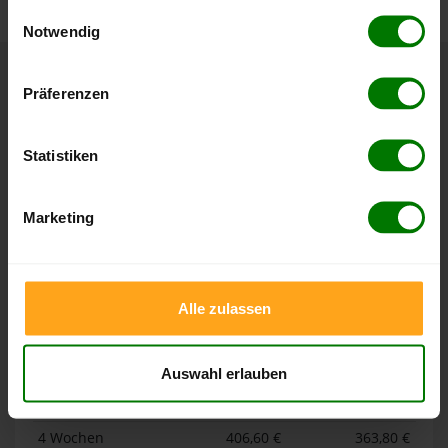
gesammelt haben.
Einwilligungsauswahl
Notwendig
Hier finden Sie unser
Impressum
und unsere
Datenschutzerklärung
.
Höchst- und Tiefststände der
Präferenzen
Pelletspreise in Glashütten
Statistiken
Die Tabellen zeigen die
Höchst- und Tiefststände der
Pelletspreise für lose Holzpellets und Holzpellets
Marketing
Sackware in Glashütten
. Das dazugehörige Datum zeigt,
wann der Höchst- oder Tiefststand im jeweiligen Zeitraum
erreicht wurde.
Alle zulassen
Lose Holzpellets
Auswahl erlauben
Zeitraum
Höchststand
Tiefststand
4 Wochen
406,60 €
363,80 €