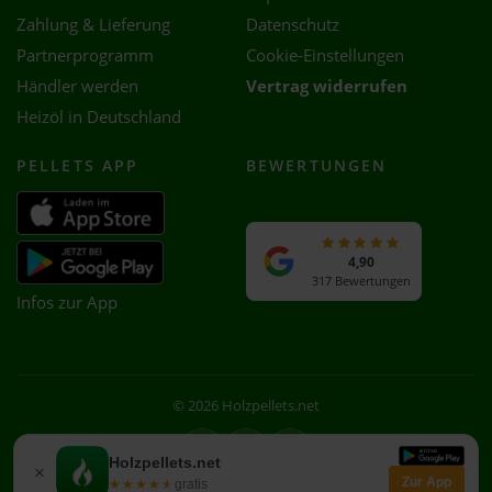
Zahlung & Lieferung
Datenschutz
Partnerprogramm
Cookie-Einstellungen
Händler werden
Vertrag widerrufen
Heizöl in Deutschland
PELLETS APP
BEWERTUNGEN
4,90
317 Bewertungen
Infos zur App
© 2026 Holzpellets.net
Facebook
Instagram
WhatsApp
Holzpellets.net
×
Zur App
★★★★★
★★★★★
gratis