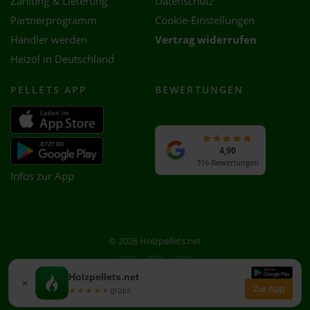
Zahlung & Lieferung
Datenschutz
Partnerprogramm
Cookie-Einstellungen
Händler werden
Vertrag widerrufen
Heizöl in Deutschland
PELLETS APP
BEWERTUNGEN
4,90
316 Bewertungen
Infos zur App
© 2026 Holzpellets.net
Facebook
Instagram
WhatsApp
Holzpellets.net
×
Zur App
★★★★★
★★★★★
gratis