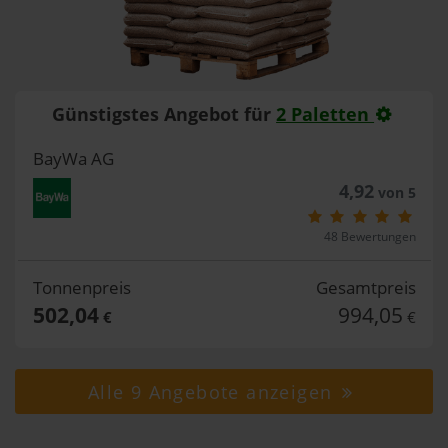
Günstigstes Angebot für
2 Paletten
BayWa AG
4,92
von 5
48 Bewertungen
Tonnenpreis
Gesamtpreis
502,04
994,05
€
€
Alle 9 Angebote anzeigen