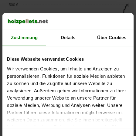
500 €
450 €
400 €
Zustimmung
Details
Über Cookies
350 €
Diese Webseite verwendet Cookies
300 €
Wir verwenden Cookies, um Inhalte und Anzeigen zu
250 €
personalisieren, Funktionen für soziale Medien anbieten
September
Januar
Mai
zu können und die Zugriffe auf unsere Website zu
2025
2026
2026
analysieren. Außerdem geben wir Informationen zu Ihrer
lose Ware
Sackware
Verwendung unserer Website an unsere Partner für
Die aktuelle Preisentwicklung für Holzpellets in Deutschland
soziale Medien, Werbung und Analysen weiter. Unsere
können Sie jederzeit auf unserer
Pelletspreise
-Seite
Partner führen diese Informationen möglicherweise mit
nachvollziehen.
weiteren Daten zusammen, die Sie ihnen bereitgestellt
haben oder die sie im Rahmen Ihrer Nutzung der Dienste
gesammelt haben.