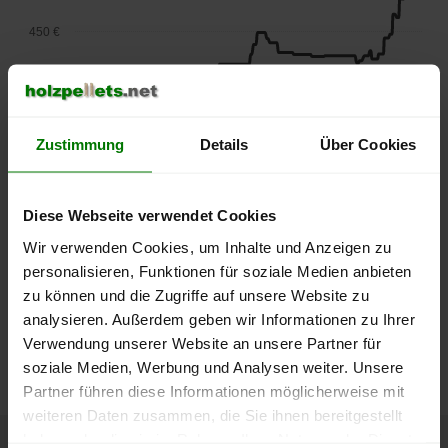
450 €
400 €
350 €
Zustimmung
Details
Über Cookies
300 €
Diese Webseite verwendet Cookies
250 €
September
Januar
Mai
Wir verwenden Cookies, um Inhalte und Anzeigen zu
2025
2026
2026
personalisieren, Funktionen für soziale Medien anbieten
lose Ware
Sackware
zu können und die Zugriffe auf unsere Website zu
Die aktuelle Preisentwicklung für Holzpellets in Deutschland
analysieren. Außerdem geben wir Informationen zu Ihrer
können Sie jederzeit auf unserer
Pelletspreise
-Seite
Verwendung unserer Website an unsere Partner für
nachvollziehen.
soziale Medien, Werbung und Analysen weiter. Unsere
Partner führen diese Informationen möglicherweise mit
weiteren Daten zusammen, die Sie ihnen bereitgestellt
haben oder die sie im Rahmen Ihrer Nutzung der Dienste