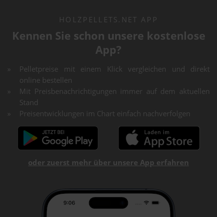
HOLZPELLETS.NET APP
Kennen Sie schon unsere kostenlose
App?
Pelletpreise mit einem Klick vergleichen und direkt
online bestellen
Mit Preisbenachrichtigungen immer auf dem aktuellen
Stand
Preisentwicklungen im Chart einfach nachverfolgen
oder zuerst mehr über unsere App erfahren