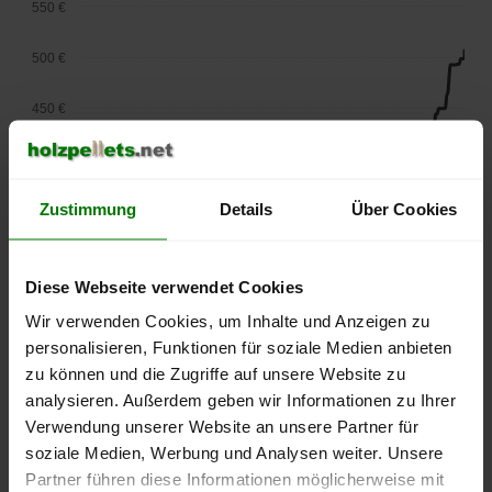
550 €
500 €
450 €
400 €
Zustimmung
Details
Über Cookies
350 €
300 €
Diese Webseite verwendet Cookies
250 €
Wir verwenden Cookies, um Inhalte und Anzeigen zu
September
Januar
Mai
2025
2026
2026
personalisieren, Funktionen für soziale Medien anbieten
zu können und die Zugriffe auf unsere Website zu
lose Ware
Sackware
analysieren. Außerdem geben wir Informationen zu Ihrer
Die aktuelle Preisentwicklung für Holzpellets in Deutschland
Verwendung unserer Website an unsere Partner für
können Sie jederzeit auf unserer
Pelletspreise
-Seite
soziale Medien, Werbung und Analysen weiter. Unsere
nachvollziehen.
Partner führen diese Informationen möglicherweise mit