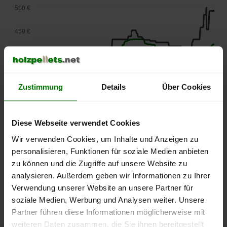
500 €
450 €
400 €
350 €
Zustimmung
Details
Über Cookies
300 €
Diese Webseite verwendet Cookies
250 €
September
Januar
Mai
Wir verwenden Cookies, um Inhalte und Anzeigen zu
2025
2026
2026
personalisieren, Funktionen für soziale Medien anbieten
lose Ware
Sackware
zu können und die Zugriffe auf unsere Website zu
Die aktuelle Preisentwicklung für Holzpellets in Deutschland
analysieren. Außerdem geben wir Informationen zu Ihrer
können Sie jederzeit auf unserer
Pelletspreise
-Seite
Verwendung unserer Website an unsere Partner für
nachvollziehen.
soziale Medien, Werbung und Analysen weiter. Unsere
Partner führen diese Informationen möglicherweise mit
weiteren Daten zusammen, die Sie ihnen bereitgestellt