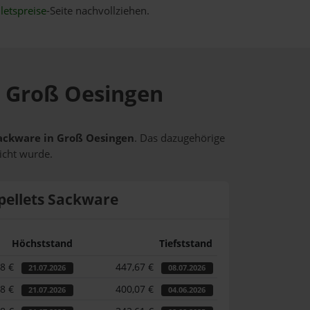
letspreise
-Seite nachvollziehen.
in Groß Oesingen
 Sackware in Groß Oesingen
. Das dazugehörige
icht wurde.
pellets Sackware
Höchststand
Tiefststand
58 €
447,67 €
21.07.2026
08.07.2026
58 €
400,07 €
21.07.2026
04.06.2026