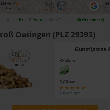
4,93 von 5
4,90
090 Bewertungen
317 B
sen
Landkreis
Gifhorn
Groß Oesingen
(
Ort ändern)
Groß Oesingen (PLZ 29393)
Günstigstes 
RPellets
DE330
5,00
von 5
5 Bewertungen