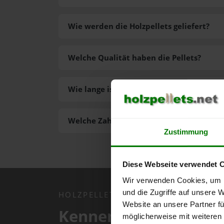
Wie werden die Holzpellets geliefert?
Welche Qualität haben die Pellets?
Wie lange ist die Lieferzeit der Pellets?
Welche Zahlungsarten gibt es?
Zustimmung
Diese Webseite verwendet 
Wir verwenden Cookies, um I
und die Zugriffe auf unsere 
HOLZPELLETS.NET APP
Website an unsere Partner fü
Kennen Sie schon uns
möglicherweise mit weiteren