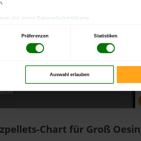
n.
ssum
und unsere
Datenschutzerklärung
.
d direkt online bestellen
m aktuellen Stand
Präferenzen
Statistiken
erfolgen
Auswahl erlauben
fahren
zpellets-Chart für Groß Oesi