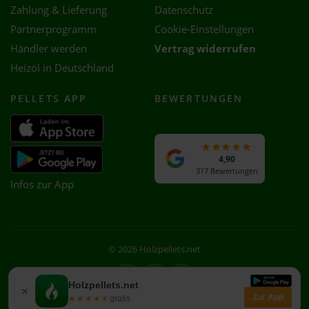
Zahlung & Lieferung
Datenschutz
Partnerprogramm
Cookie-Einstellungen
Händler werden
Vertrag widerrufen
Heizöl in Deutschland
PELLETS APP
BEWERTUNGEN
4,90
317 Bewertungen
Infos zur App
© 2026 Holzpellets.net
Facebook
Instagram
WhatsApp
Holzpellets.net
×
Zur App
★★★★★
★★★★★
gratis