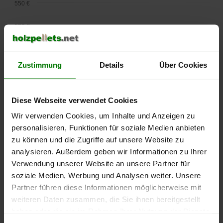
550 €
500 €
450 €
Zustimmung
Details
Über Cookies
400 €
350 €
Diese Webseite verwendet Cookies
Wir verwenden Cookies, um Inhalte und Anzeigen zu
300 €
personalisieren, Funktionen für soziale Medien anbieten
zu können und die Zugriffe auf unsere Website zu
250 €
September
Januar
Mai
analysieren. Außerdem geben wir Informationen zu Ihrer
2025
2026
2026
Verwendung unserer Website an unsere Partner für
lose Ware
Sackware
soziale Medien, Werbung und Analysen weiter. Unsere
Partner führen diese Informationen möglicherweise mit
Die aktuelle Preisentwicklung für Holzpellets in Deutschland
weiteren Daten zusammen, die Sie ihnen bereitgestellt
können Sie jederzeit auf unserer
Pelletspreise
-Seite
haben oder die sie im Rahmen Ihrer Nutzung der Dienste
nachvollziehen.