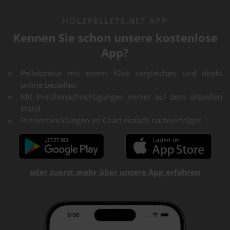
HOLZPELLETS.NET APP
Kennen Sie schon unsere kostenlose
App?
Pelletpreise mit einem Klick vergleichen und direkt
online bestellen
Mit Preisbenachrichtigungen immer auf dem aktuellen
Stand
Preisentwicklungen im Chart einfach nachverfolgen
oder zuerst mehr über unsere App erfahren