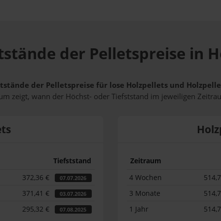
tstände der Pelletspreise in 
tstände der Pelletspreise für lose Holzpellets und Holzpell
m zeigt, wann der Höchst- oder Tiefststand im jeweiligen Zeitra
ets
Holz
Tiefststand
Zeitraum
372,36 €
4 Wochen
514,
07.07.2026
371,41 €
3 Monate
514,
03.07.2026
295,32 €
1 Jahr
514,
07.08.2025