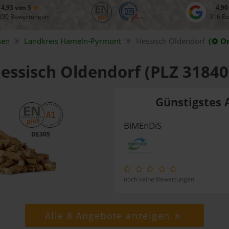
4,93 von 5
4,90
090 Bewertungen
316 B
sen
Landkreis
Hameln-Pyrmont
Hessisch Oldendorf
(
Or
Hessisch Oldendorf (PLZ 31840
Günstigstes 
BiMEnDiS
DE305
noch keine Bewertungen
Alle 8 Angebote anzeigen