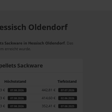
Hessisch Oldendorf
ets Sackware in Hessisch Oldendorf
. Das
um erreicht wurde.
pellets Sackware
Höchststand
Tiefststand
73 €
442,81 €
07.08.2026
07.07.2026
73 €
414,60 €
07.08.2026
02.06.2026
73 €
352,41 €
07.08.2026
07.08.2025