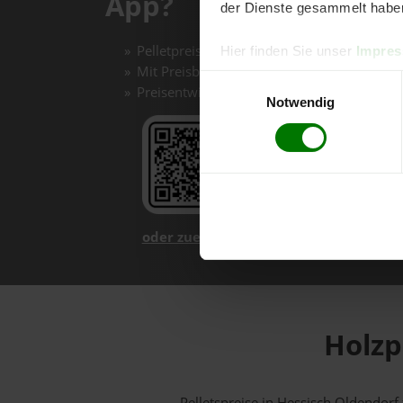
App?
der Dienste gesammelt habe
Pelletpreise mit einem Klick vergleichen un
Hier finden Sie unser
Impre
Mit Preisbenachrichtigungen immer auf de
Einwilligungsauswahl
Preisentwicklungen im Chart einfach nachv
Notwendig
oder zuerst mehr über unsere App er
Holzp
Pelletspreise in Hessisch Oldendor