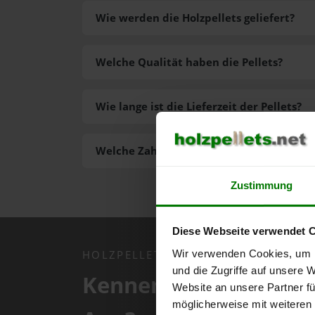
Wie werden die Holzpellets geliefert?
Welche Qualität haben die Pellets?
Wie lange ist die Lieferzeit der Pellets?
Welche Zahlungsarten gibt es?
Zustimmung
Diese Webseite verwendet 
Wir verwenden Cookies, um I
HOLZPELLETS.NET APP
und die Zugriffe auf unsere 
Kennen Sie schon uns
Website an unsere Partner fü
möglicherweise mit weiteren