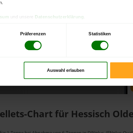
n.
d direkt online bestellen
ssum
und unsere
Datenschutzerklärung
.
m aktuellen Stand
erfolgen
Präferenzen
Statistiken
Auswahl erlauben
fahren
ellets-Chart für Hessisch Old
f für 1 Tonne bei Abnahme
von 6 Tonnen
in DINplus-/ENplus-Qualit