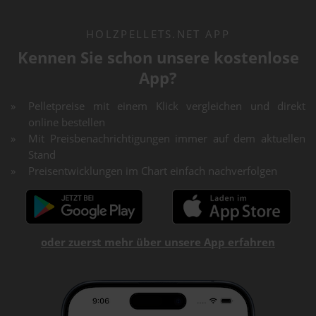
HOLZPELLETS.NET APP
Kennen Sie schon unsere kostenlose
App?
Pelletpreise mit einem Klick vergleichen und direkt
online bestellen
Mit Preisbenachrichtigungen immer auf dem aktuellen
Stand
Preisentwicklungen im Chart einfach nachverfolgen
oder zuerst mehr über unsere App erfahren