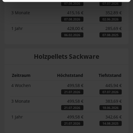
07.08.2026
07.07.2026
3 Monate
415,16 €
352,89 €
07.08.2026
02.06.2026
1 Jahr
428,00 €
285,69 €
06.02.2026
07.08.2025
Holzpellets Sackware
Zeitraum
Höchststand
Tiefststand
4 Wochen
499,58 €
445,94 €
21.07.2026
07.07.2026
3 Monate
499,58 €
383,69 €
21.07.2026
18.06.2026
1 Jahr
499,58 €
342,66 €
21.07.2026
14.08.2025