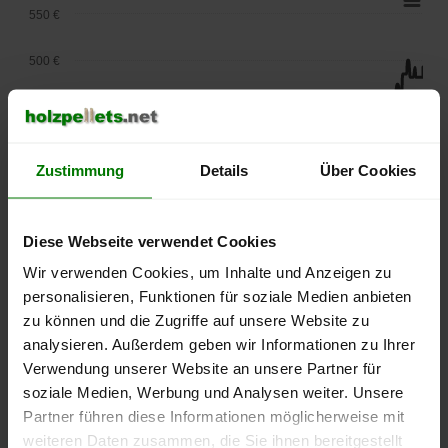
550 €
500 €
450 €
400 €
Zustimmung
Details
Über Cookies
350 €
Diese Webseite verwendet Cookies
300 €
Wir verwenden Cookies, um Inhalte und Anzeigen zu
250 €
personalisieren, Funktionen für soziale Medien anbieten
September
Januar
Mai
zu können und die Zugriffe auf unsere Website zu
2025
2026
2026
analysieren. Außerdem geben wir Informationen zu Ihrer
lose Ware
Sackware
Verwendung unserer Website an unsere Partner für
Die aktuelle Preisentwicklung für Holzpellets in Deutschland
soziale Medien, Werbung und Analysen weiter. Unsere
können Sie jederzeit auf unserer
Pelletspreise
-Seite
Partner führen diese Informationen möglicherweise mit
nachvollziehen.
weiteren Daten zusammen, die Sie ihnen bereitgestellt