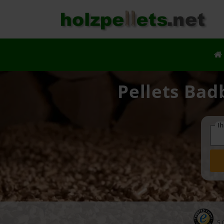
Pellets Bad
Ih
5.