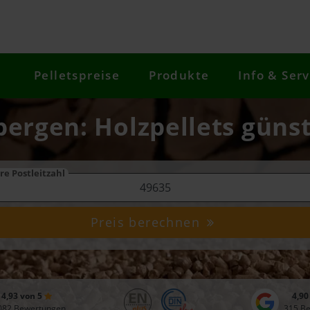
Pelletspreise
Produkte
Info & Serv
bergen: Holzpellets günst
re Postleitzahl
Preis berechnen
4,93 von 5
4,90
082 Bewertungen
315 B