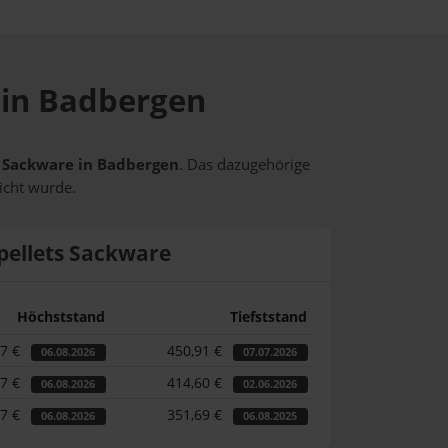
e in Badbergen
ts Sackware in Badbergen
. Das dazugehörige
icht wurde.
pellets Sackware
Höchststand
Tiefststand
87 €
450,91 €
06.08.2026
07.07.2026
87 €
414,60 €
06.08.2026
02.06.2026
87 €
351,69 €
06.08.2026
06.08.2025