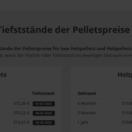
iefststände der Pelletspreis
tände der Pelletspreise für lose Holzpellets und Holzpelle
t, wann der Höchst- oder Tiefststand im jeweiligen Zeitraum erre
ets
Holz
Tiefststand
Zeitraum
372,36 €
4 Wochen
519,
07.07.2026
370,22 €
3 Monate
519,
08.05.2026
315,65 €
1 Jahr
519,
06.08.2025