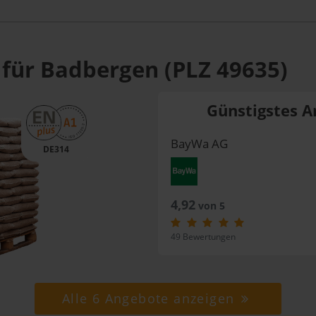
 für Badbergen (PLZ 49635)
Günstigstes A
BayWa AG
DE314
4,92
von 5
49 Bewertungen
Alle 6 Angebote anzeigen