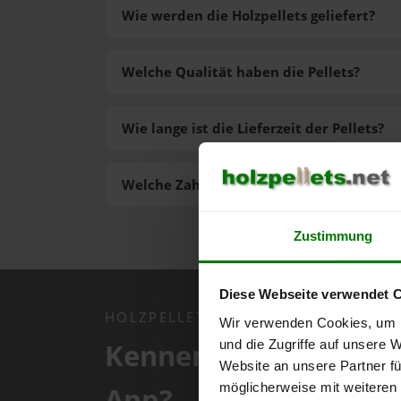
Wie werden die Holzpellets geliefert?
Welche Qualität haben die Pellets?
Wie lange ist die Lieferzeit der Pellets?
Welche Zahlungsarten gibt es?
Zustimmung
Diese Webseite verwendet 
HOLZPELLETS.NET APP
Wir verwenden Cookies, um I
Kennen Sie schon uns
und die Zugriffe auf unsere 
Website an unsere Partner fü
möglicherweise mit weiteren
App?