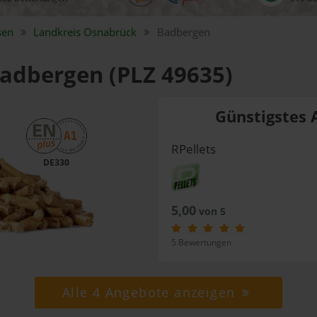
sen
Landkreis
Osnabrück
Badbergen
Badbergen (PLZ 49635)
Günstigstes 
RPellets
DE330
5,00
von 5
5 Bewertungen
Alle 4 Angebote anzeigen