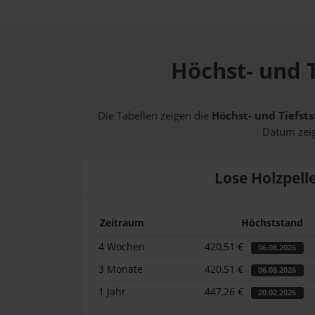
Höchst- und T
Die Tabellen zeigen die
Höchst- und Tiefsts
Datum zeig
Lose Holzpell
Zeitraum
Höchststand
4 Wochen
420,51 €
06.08.2026
3 Monate
420,51 €
06.08.2026
1 Jahr
447,26 €
20.02.2026