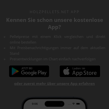
HOLZPELLETS.NET APP
Kennen Sie schon unsere kostenlose
App?
Pelletpreise mit einem Klick vergleichen und direkt
online bestellen
Mit Preisbenachrichtigungen immer auf dem aktuellen
Stand
Preisentwicklungen im Chart einfach nachverfolgen
oder zuerst mehr über unsere App erfahren