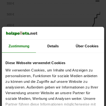
550 €
500 €
450 €
400 €
Zustimmung
Details
Über Cookies
350 €
300 €
Diese Webseite verwendet Cookies
250 €
Wir verwenden Cookies, um Inhalte und Anzeigen zu
September
Januar
Mai
personalisieren, Funktionen für soziale Medien anbieten
2025
2026
2026
zu können und die Zugriffe auf unsere Website zu
lose Ware
Sackware
analysieren. Außerdem geben wir Informationen zu Ihrer
Die aktuelle Preisentwicklung für Holzpellets in Deutschland
Verwendung unserer Website an unsere Partner für
können Sie jederzeit auf unserer
Pelletspreise
-Seite
soziale Medien, Werbung und Analysen weiter. Unsere
nachvollziehen.
Partner führen diese Informationen möglicherweise mit