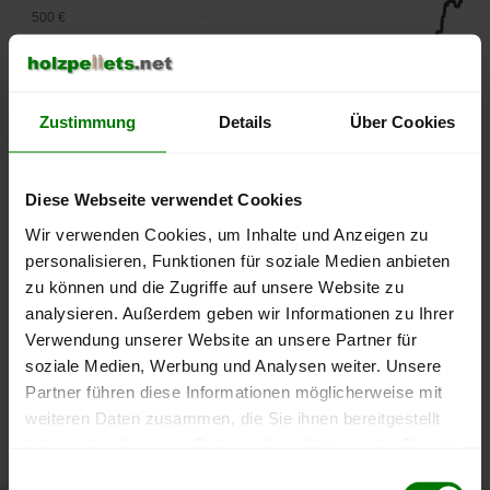
500 €
450 €
400 €
Zustimmung
Details
Über Cookies
350 €
Diese Webseite verwendet Cookies
300 €
Wir verwenden Cookies, um Inhalte und Anzeigen zu
personalisieren, Funktionen für soziale Medien anbieten
250 €
zu können und die Zugriffe auf unsere Website zu
September
Januar
Mai
2025
2026
2026
analysieren. Außerdem geben wir Informationen zu Ihrer
lose Ware
Sackware
Verwendung unserer Website an unsere Partner für
soziale Medien, Werbung und Analysen weiter. Unsere
Die aktuelle Preisentwicklung für Holzpellets in Deutschland
Partner führen diese Informationen möglicherweise mit
können Sie jederzeit auf unserer
Pelletspreise
-Seite
weiteren Daten zusammen, die Sie ihnen bereitgestellt
nachvollziehen.
haben oder die sie im Rahmen Ihrer Nutzung der Dienste
gesammelt haben.
Einwilligungsauswahl