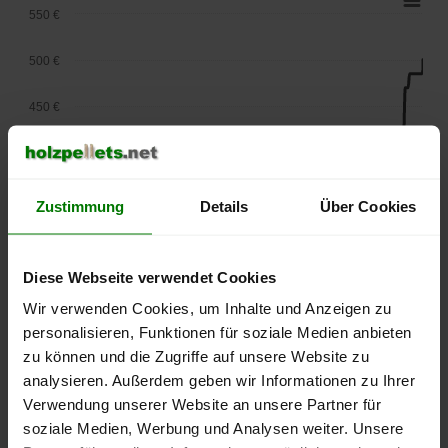
550 €
500 €
450 €
400 €
350 €
Zustimmung
Details
Über Cookies
300 €
Diese Webseite verwendet Cookies
250 €
September
Januar
Mai
Wir verwenden Cookies, um Inhalte und Anzeigen zu
2025
2026
2026
personalisieren, Funktionen für soziale Medien anbieten
lose Ware
Sackware
zu können und die Zugriffe auf unsere Website zu
analysieren. Außerdem geben wir Informationen zu Ihrer
Die aktuelle Preisentwicklung für Holzpellets in Deutschland
Verwendung unserer Website an unsere Partner für
können Sie jederzeit auf unserer
Pelletspreise
-Seite
soziale Medien, Werbung und Analysen weiter. Unsere
nachvollziehen.