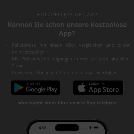
HOLZPELLETS.NET APP
Kennen Sie schon unsere kostenlose
App?
Pelletpreise mit einem Klick vergleichen und direkt
online bestellen
Mit Preisbenachrichtigungen immer auf dem aktuellen
Stand
Preisentwicklungen im Chart einfach nachverfolgen
oder zuerst mehr über unsere App erfahren