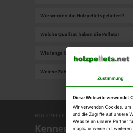
Wie werden die Holzpellets geliefert?
Welche Qualität haben die Pellets?
Wie lange ist die Lieferzeit der Pellets?
Welche Zahlungsarten gibt es?
Zustimmung
Diese Webseite verwendet 
Wir verwenden Cookies, um I
und die Zugriffe auf unsere 
HOLZPELLETS.NET APP
Website an unsere Partner fü
Kennen Sie schon uns
möglicherweise mit weiteren