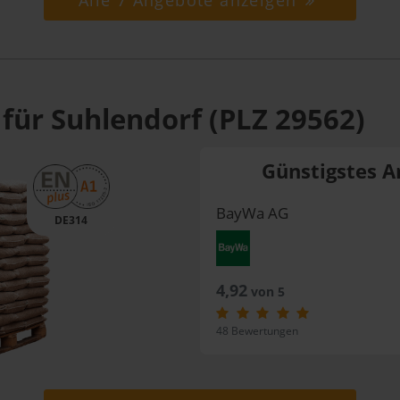
Alle 7 Angebote anzeigen
für Suhlendorf (PLZ 29562)
Günstigstes A
BayWa AG
DE314
4,92
von 5
48 Bewertungen