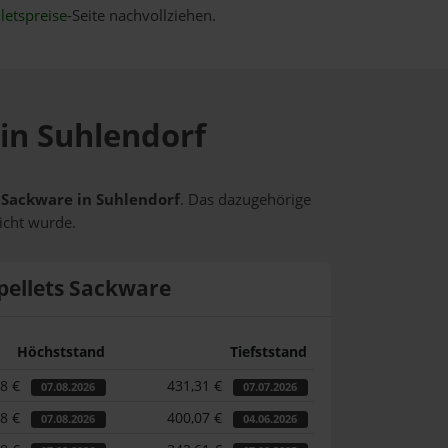
letspreise
-Seite nachvollziehen.
 in Suhlendorf
s Sackware in Suhlendorf
. Das dazugehörige
icht wurde.
pellets Sackware
Höchststand
Tiefststand
58 €
431,31 €
07.08.2026
07.07.2026
58 €
400,07 €
07.08.2026
04.06.2026