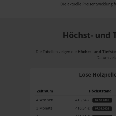
Die aktuelle Preisentwicklung f
Höchst- und T
Die Tabellen zeigen die
Höchst- und Tiefsts
Datum zeig
Lose Holzpell
Zeitraum
Höchststand
4 Wochen
416,34 €
07.08.2026
3 Monate
416,34 €
07.08.2026