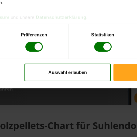
n.
ssum
und unsere
Datenschutzerklärung
.
d direkt online bestellen
m aktuellen Stand
Präferenzen
Statistiken
erfolgen
Auswahl erlauben
fahren
olzpellets-Chart für Suhlendo