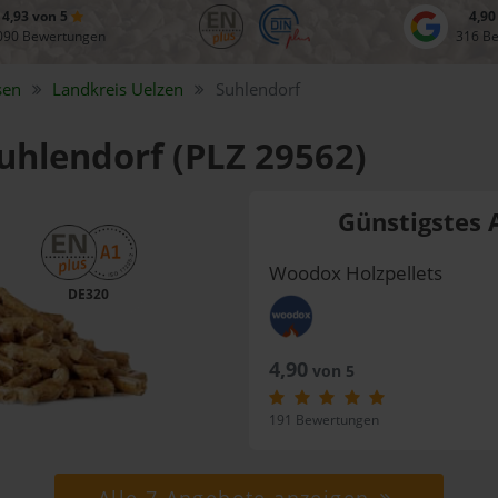
4,93 von 5
4,90
090 Bewertungen
316 B
sen
Landkreis
Uelzen
Suhlendorf
Suhlendorf (PLZ 29562)
Günstigstes 
Woodox Holzpellets
DE320
4,90
von 5
191 Bewertungen