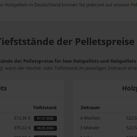
ür Holzpellets in Deutschland können Sie jederzeit auf unserer
Pel
iefststände der Pelletspreise
tände der Pelletspreise für lose Holzpellets und Holzpellet
t, wann der Höchst- oder Tiefststand im jeweiligen Zeitraum erre
ets
Holz
Tiefststand
Zeitraum
372,36 €
4 Wochen
522,
07.07.2026
370,22 €
3 Monate
522,
08.05.2026