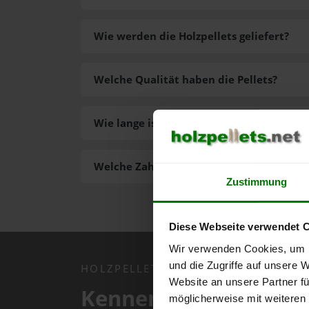
Wie werden die Holzpellets geliefert?
Welche Qualität haben die Pellets?
Wie lange ist die Lieferzeit der Pellets?
Welche Zahlungsarten gibt es?
Zustimmung
Diese Webseite verwendet 
Wir verwenden Cookies, um I
und die Zugriffe auf unsere 
HOLZPELLETS.NET APP
Website an unsere Partner fü
Kennen Sie schon uns
möglicherweise mit weiteren