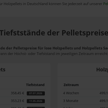
ür Holzpellets in Deutschland können Sie jederzeit auf unserer
Pel
Tiefststände der Pelletspreise
de der Pelletspreise für lose Holzpellets und Holzpellets S
wann der Höchst- oder Tiefststand im jeweiligen Zeitraum erreich
ets
Holz
Tiefststand
Zeitraum
358,45 €
4 Wochen
499,
07.07.2026
353,23 €
3 Monate
499,
11.05.2026