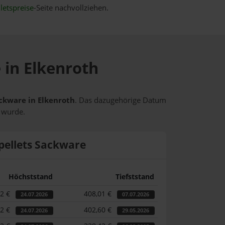
letspreise
-Seite nachvollziehen.
 in Elkenroth
ackware in Elkenroth
. Das dazugehörige Datum
t wurde.
pellets Sackware
Höchststand
Tiefststand
12 €
408,01 €
24.07.2026
07.07.2026
12 €
402,60 €
24.07.2026
29.05.2026