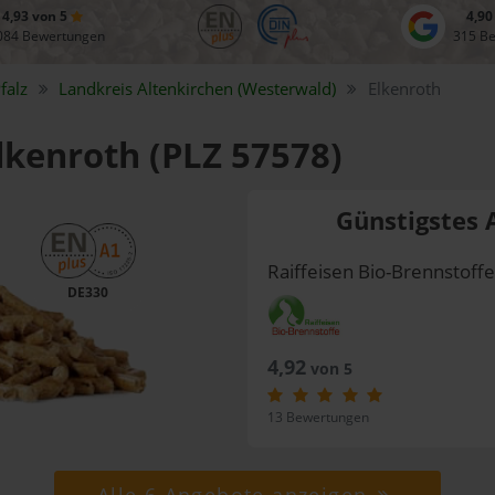
4,93 von 5
4,90
084 Bewertungen
315 B
falz
Landkreis
Altenkirchen (Westerwald)
Elkenroth
Elkenroth (PLZ 57578)
Günstigstes 
Raiffeisen Bio-Brennstof
DE330
4,92
von 5
13 Bewertungen