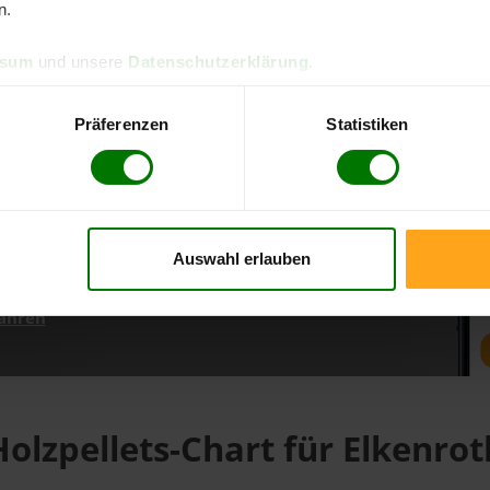
n.
ssum
und unsere
Datenschutzerklärung
.
d direkt online bestellen
m aktuellen Stand
Präferenzen
Statistiken
erfolgen
Auswahl erlauben
fahren
Holzpellets-Chart für Elkenrot