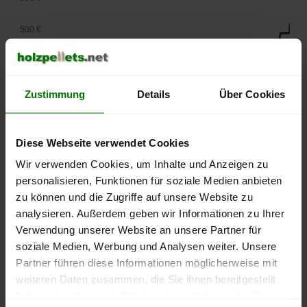
500 €
450 €
400 €
Zustimmung
Details
Über Cookies
350 €
Diese Webseite verwendet Cookies
300 €
Wir verwenden Cookies, um Inhalte und Anzeigen zu
personalisieren, Funktionen für soziale Medien anbieten
250 €
zu können und die Zugriffe auf unsere Website zu
September
Januar
Mai
2025
2026
2026
analysieren. Außerdem geben wir Informationen zu Ihrer
Verwendung unserer Website an unsere Partner für
lose Ware
Sackware
soziale Medien, Werbung und Analysen weiter. Unsere
Die aktuelle Preisentwicklung für Holzpellets in Deutschland
Partner führen diese Informationen möglicherweise mit
können Sie jederzeit auf unserer
Pelletspreise
-Seite
weiteren Daten zusammen, die Sie ihnen bereitgestellt
nachvollziehen.
haben oder die sie im Rahmen Ihrer Nutzung der Dienste