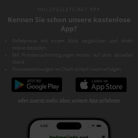
HOLZPELLETS.NET APP
Kennen Sie schon unsere kostenlose
App?
Pelletpreise mit einem Klick vergleichen und direkt
online bestellen
Mit Preisbenachrichtigungen immer auf dem aktuellen
Stand
Preisentwicklungen im Chart einfach nachverfolgen
oder zuerst mehr über unsere App erfahren