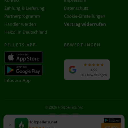
Kontakt
Impressum
Zahlung & Lieferung
Datenschutz
Partnerprogramm
Cookie-Einstellungen
Händler werden
Vertrag widerrufen
Heizöl in Deutschland
PELLETS APP
BEWERTUNGEN
4,90
317 Bewertungen
Infos zur App
© 2026 Holzpellets.net
Facebook
Instagram
WhatsApp
Holzpellets.net
×
Zur App
★★★★★
★★★★★
gratis