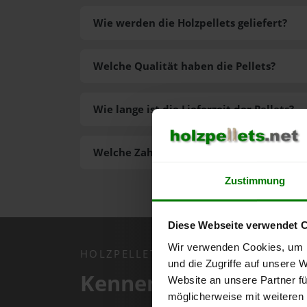
Wie werden die Holzpellets geliefert?
Welche Qualität haben die Pellets?
Wie lange ist die Lieferzeit der Pellets?
Welche Zahlungsarten gibt es?
Zustimmung
Diese Webseite verwendet 
Wir verwenden Cookies, um I
HOLZPELLETS.NET APP
und die Zugriffe auf unsere 
Kennen Sie schon uns
Website an unsere Partner fü
möglicherweise mit weiteren