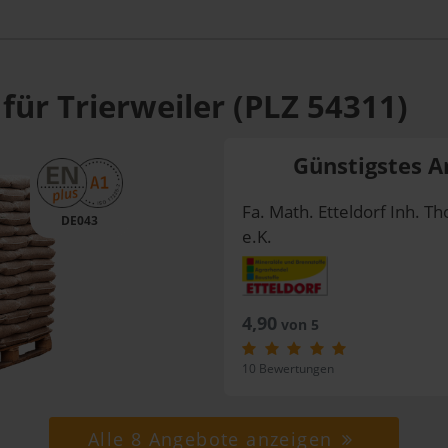
für Trierweiler (PLZ 54311)
Günstigstes A
Fa. Math. Etteldorf Inh. Th
DE043
e.K.
4,90
von 5
10 Bewertungen
Alle 8 Angebote anzeigen