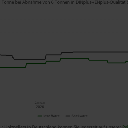
ür 1 Tonne bei Abnahme
von 6 Tonnen
in DINplus-/ENplus-Qualität be
Januar
2026
lose Ware
Sackware
ür Holzpellets in Deutschland können Sie jederzeit auf unserer
Pel