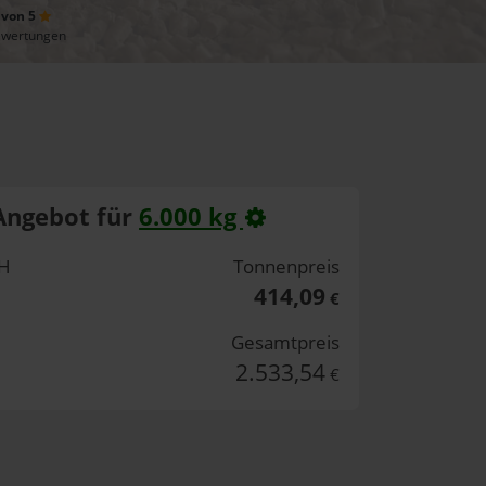
 von 5
ewertungen
Angebot für
6.000 kg
bH
Tonnenpreis
414,09
€
Gesamtpreis
2.533,54
€