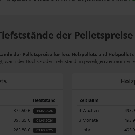
iefststände der Pelletspreise 
tände der Pelletspreise für lose Holzpellets und Holzpellets
t, wann der Höchst- oder Tiefststand im jeweiligen Zeitraum erre
ets
Holz
Tiefststand
Zeitraum
374,50 €
4 Wochen
493,
10.07.2026
357,35 €
3 Monate
493,
08.06.2026
285,88 €
1 Jahr
493,
09.08.2025