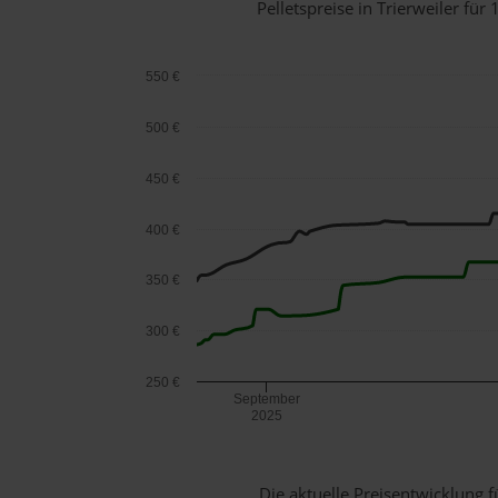
Pelletspreise in Trierweiler f
550 €
500 €
450 €
400 €
350 €
300 €
250 €
September
2025
Die aktuelle Preisentwicklung f