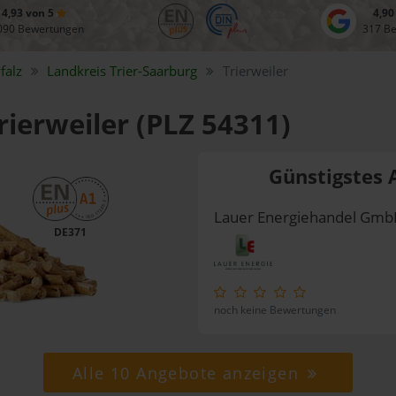
4,93 von 5
4,90
090 Bewertungen
317 B
falz
Landkreis
Trier-Saarburg
Trierweiler
rierweiler (PLZ 54311)
Günstigstes 
Lauer Energiehandel Gm
DE371
noch keine Bewertungen
Alle 10 Angebote anzeigen