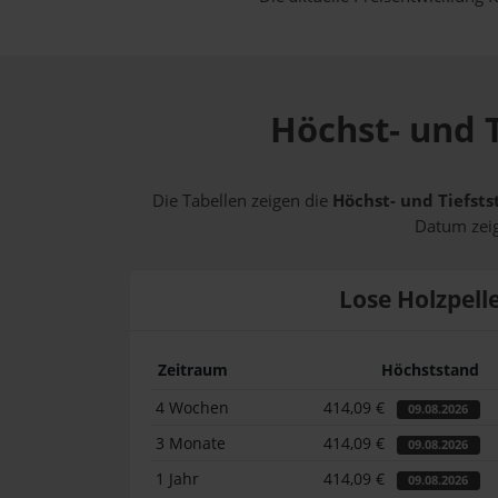
Höchst- und T
Die Tabellen zeigen die
Höchst- und Tiefsts
Datum zeig
Lose Holzpell
Zeitraum
Höchststand
4 Wochen
414,09 €
09.08.2026
3 Monate
414,09 €
09.08.2026
1 Jahr
414,09 €
09.08.2026