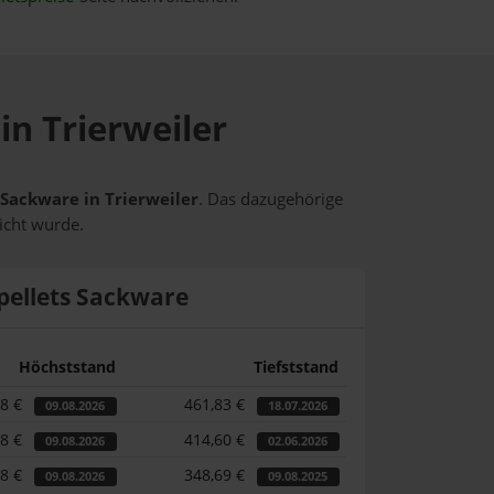
in Trierweiler
 Sackware in Trierweiler
. Das dazugehörige
icht wurde.
pellets Sackware
Höchststand
Tiefststand
98 €
461,83 €
09.08.2026
18.07.2026
98 €
414,60 €
09.08.2026
02.06.2026
98 €
348,69 €
09.08.2026
09.08.2025