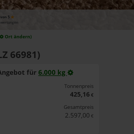
 von 5
ewertungen
Ort ändern)
LZ 66981)
Angebot für
6.000 kg
Tonnenpreis
425,16
€
Gesamtpreis
2.597,00
€