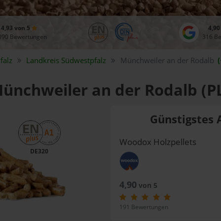
4,93 von 5
4,90
090 Bewertungen
316 B
falz
Landkreis
Südwestpfalz
Münchweiler an der Rodalb
(
Münchweiler an der Rodalb (P
Günstigstes 
Woodox Holzpellets
DE320
4,90
von 5
191 Bewertungen