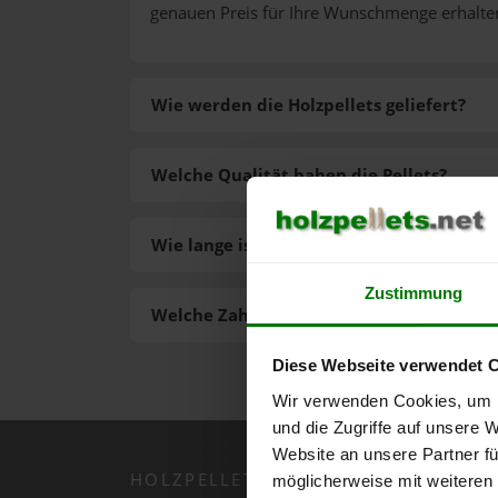
genauen Preis für Ihre Wunschmenge erhalte
Wie werden die Holzpellets geliefert?
Welche Qualität haben die Pellets?
Wie lange ist die Lieferzeit der Pellets?
Zustimmung
Welche Zahlungsarten gibt es?
Diese Webseite verwendet 
Wir verwenden Cookies, um I
und die Zugriffe auf unsere 
Website an unsere Partner fü
HOLZPELLETS.NET APP
möglicherweise mit weiteren