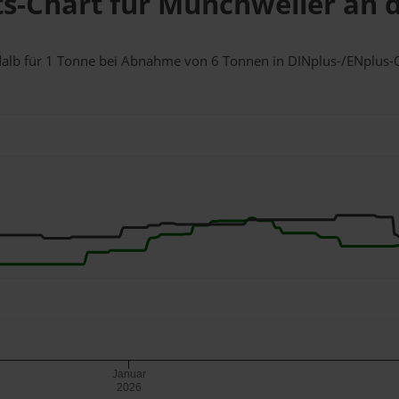
ts-Chart für Münchweiler an 
odalb für 1 Tonne bei Abnahme
von 6 Tonnen
in DINplus-/ENplus-Qu
Januar
2026