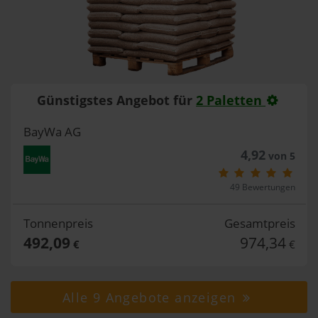
Günstigstes Angebot für
2 Paletten
BayWa AG
4,92
von 5
49 Bewertungen
Tonnenpreis
Gesamtpreis
492,09
974,34
€
€
Alle 9 Angebote anzeigen