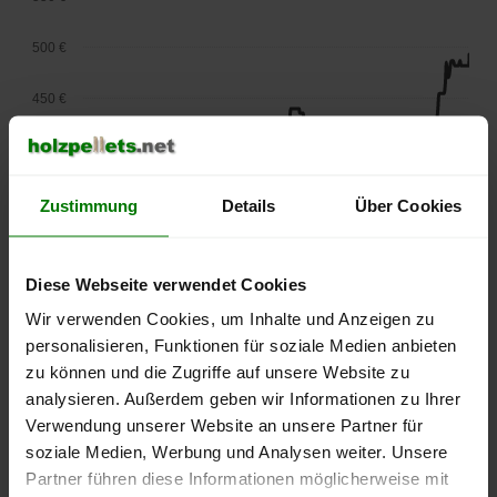
500 €
450 €
400 €
350 €
Zustimmung
Details
Über Cookies
300 €
Diese Webseite verwendet Cookies
250 €
Wir verwenden Cookies, um Inhalte und Anzeigen zu
September
Januar
Mai
2025
2026
2026
personalisieren, Funktionen für soziale Medien anbieten
zu können und die Zugriffe auf unsere Website zu
lose Ware
Sackware
analysieren. Außerdem geben wir Informationen zu Ihrer
Die aktuelle Preisentwicklung für Holzpellets in Deutschland
Verwendung unserer Website an unsere Partner für
können Sie jederzeit auf unserer
Pelletspreise
-Seite
soziale Medien, Werbung und Analysen weiter. Unsere
nachvollziehen.
Partner führen diese Informationen möglicherweise mit