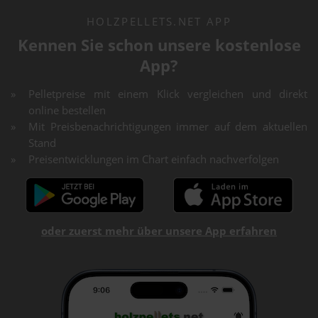
HOLZPELLETS.NET APP
Kennen Sie schon unsere kostenlose
App?
Pelletpreise mit einem Klick vergleichen und direkt
online bestellen
Mit Preisbenachrichtigungen immer auf dem aktuellen
Stand
Preisentwicklungen im Chart einfach nachverfolgen
oder zuerst mehr über unsere App erfahren