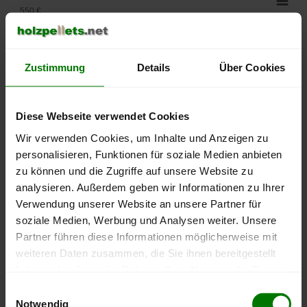
550 €
500 €
Zustimmung
Details
Über Cookies
450 €
400 €
Diese Webseite verwendet Cookies
Wir verwenden Cookies, um Inhalte und Anzeigen zu
350 €
personalisieren, Funktionen für soziale Medien anbieten
300 €
zu können und die Zugriffe auf unsere Website zu
analysieren. Außerdem geben wir Informationen zu Ihrer
250 €
Verwendung unserer Website an unsere Partner für
September
Januar
Mai
soziale Medien, Werbung und Analysen weiter. Unsere
2025
2026
2026
Partner führen diese Informationen möglicherweise mit
lose Ware
Sackware
weiteren Daten zusammen, die Sie ihnen bereitgestellt
Die aktuelle Preisentwicklung für Holzpellets in Deutschland
haben oder die sie im Rahmen Ihrer Nutzung der Dienste
können Sie jederzeit auf unserer
Pelletspreise
-Seite
gesammelt haben.
Einwilligungsauswahl
nachvollziehen.
Notwendig