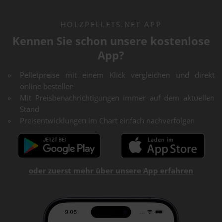
HOLZPELLETS.NET APP
Kennen Sie schon unsere kostenlose
App?
Pelletpreise mit einem Klick vergleichen und direkt
online bestellen
Mit Preisbenachrichtigungen immer auf dem aktuellen
Stand
Preisentwicklungen im Chart einfach nachverfolgen
oder zuerst mehr über unsere App erfahren