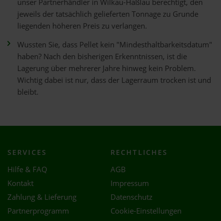
unser Partnerhändler in Wilkau-Haßlau berechtigt, den
jeweils der tatsächlich gelieferten Tonnage zu Grunde
liegenden höheren Preis zu verlangen.
Wussten Sie, dass Pellet kein "Mindesthaltbarkeitsdatum"
haben? Nach den bisherigen Erkenntnissen, ist die
Lagerung über mehrerer Jahre hinweg kein Problem.
Wichtig dabei ist nur, dass der Lagerraum trocken ist und
bleibt.
SERVICES
RECHTLICHES
Hilfe & FAQ
AGB
Kontakt
Impressum
Zahlung & Lieferung
Datenschutz
Partnerprogramm
Cookie-Einstellungen