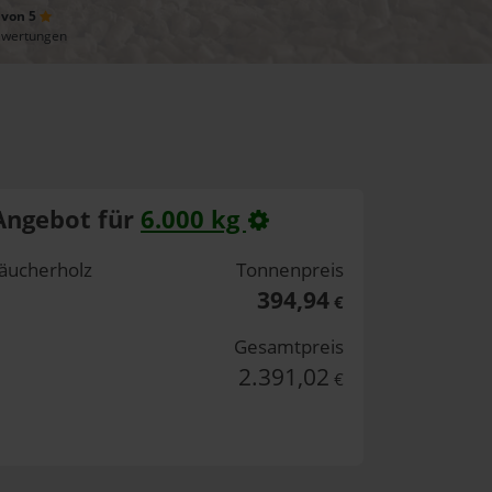
 von 5
ewertungen
Angebot für
6.000 kg
äucherholz
Tonnenpreis
394,94
€
Gesamtpreis
2.391,02
€