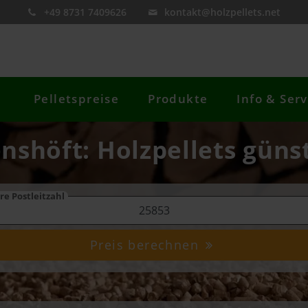
+49 8731 7409626
kontakt@holzpellets.net
Pelletspreise
Produkte
Info & Serv
nshöft: Holzpellets güns
re Postleitzahl
Preis berechnen