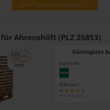
Alle 7 Angebote anzeigen
 für Ahrenshöft (PLZ 25853)
Günstigstes A
BayWa AG
DE314
4,92
von 5
49 Bewertungen