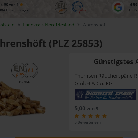
4,93 von 5
4,90
084 Bewertungen
315 B
olstein
Landkreis
Nordfriesland
Ahrenshöft
Ahrenshöft (PLZ 25853)
Günstigstes 
Thomsen Räucherspäne R
DE466
GmbH & Co. KG
5,00
von 5
6 Bewertungen