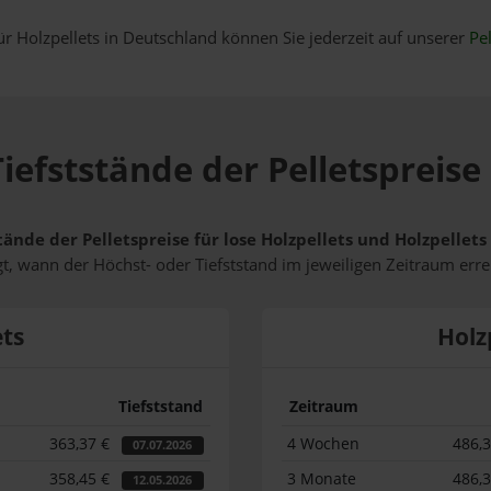
ür Holzpellets in Deutschland können Sie jederzeit auf unserer
Pel
iefststände der Pelletspreise
tände der Pelletspreise für lose Holzpellets und Holzpellet
t, wann der Höchst- oder Tiefststand im jeweiligen Zeitraum erre
ets
Holz
Tiefststand
Zeitraum
363,37 €
4 Wochen
486,
07.07.2026
358,45 €
3 Monate
486,
12.05.2026