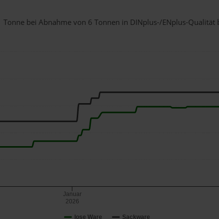
r 1 Tonne bei Abnahme
von 6 Tonnen
in DINplus-/ENplus-Qualität be
Januar
2026
lose Ware
Sackware